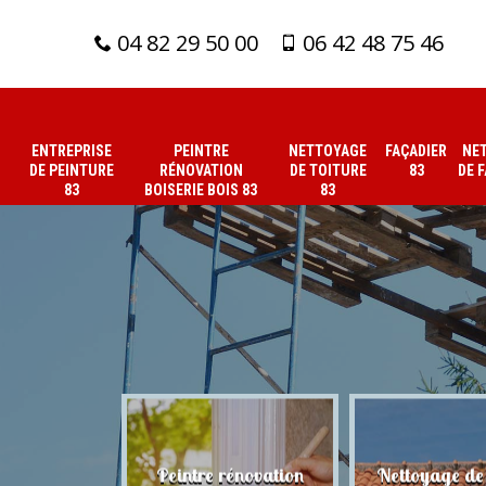
04 82 29 50 00
06 42 48 75 46
ENTREPRISE
PEINTRE
NETTOYAGE
FAÇADIER
NE
DE PEINTURE
RÉNOVATION
DE TOITURE
83
DE 
83
BOISERIE BOIS 83
83
 de peinture
Peintre rénovation
Nettoyage de 