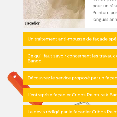
pour un résu
Peinture pos
longues ann
Un traitement anti-mousse de façade spéci
Ce qu’il faut savoir concernant les travau
Bandol
Découvrez le service proposé par un façad
L’entreprise façadier Cribos Peinture à B
Le devis rédigé par le façadier Cribos Pe