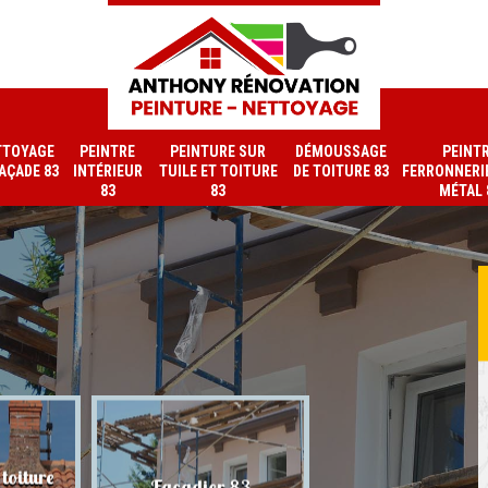
TTOYAGE
PEINTRE
PEINTURE SUR
DÉMOUSSAGE
PEINT
FAÇADE 83
INTÉRIEUR
TUILE ET TOITURE
DE TOITURE 83
FERRONNERIE
83
83
MÉTAL 
toiture
Nettoyage de faç
Façadier 83