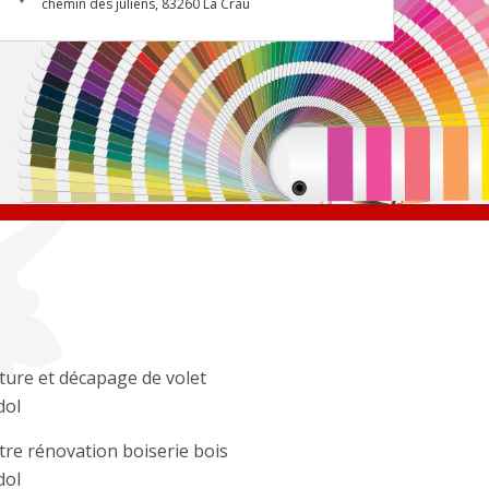
chemin des juliens, 83260 La Crau
ture et décapage de volet
dol
tre rénovation boiserie bois
dol