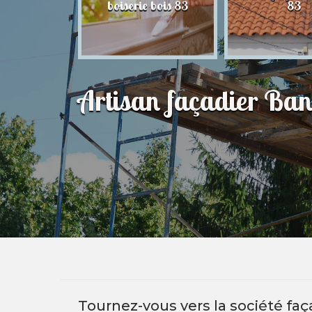
83
boiserie bois 83
83
Artisan façadier Ba
Tournez-vous vers la société faç