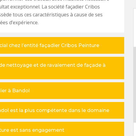
ltat exceptionnel. La société façadier Cribos
sède tous ces caractéristiques à cause de ses
ées d’expérience.
al chez l’entité façadier Cribos Peinture
x de nettoyage et de ravalement de façade à
ier à Bandol
andol est la plus compétente dans le domaine
inture est sans engagement