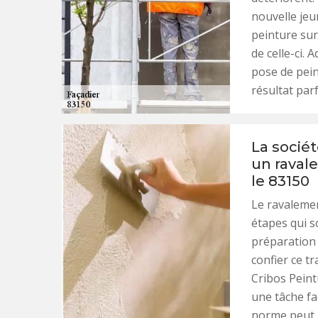
nouvelle jeu
peinture sur
de celle-ci.
pose de pein
résultat parf
La sociét
un raval
le 83150
Le ravaleme
étapes qui s
préparation 
confier ce t
Cribos Peintu
une tâche fac
norme peut p