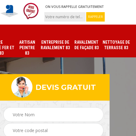
ON VOUS RAPPELLE GRATUITEMENT
RE
ARTISAN
ENTREPRISE DE
RAVALEMENT
NETTOYAGE DE
 FER ET
PEINTRE
RAVALEMENT 83
DE FAÇADE 83
TERRASSE 83
83
83
DEVIS GRATUIT
ade
Peinture sur tuile et
Peintre intérieur 83