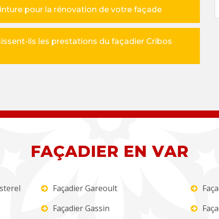
einture pour la rénovation de votre façade
issent-ils les prestations du façadier Cribos
FAÇADIER EN VAR
sterel
Façadier Gareoult
Faça
Façadier Gassin
Faça