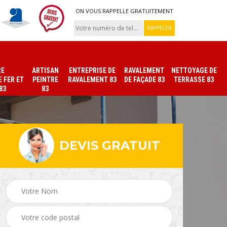
ON VOUS RAPPELLE GRATUITEMENT
RE
ARTISAN
ENTREPRISE DE
RAVALEMENT
NETTOYAGE DE
 FER ET
PEINTRE
RAVALEMENT 83
DE FAÇADE 83
TERRASSE 83
83
83
DEVIS GRATUIT
ade
Peinture sur tuile et
Peintre intérieur 83