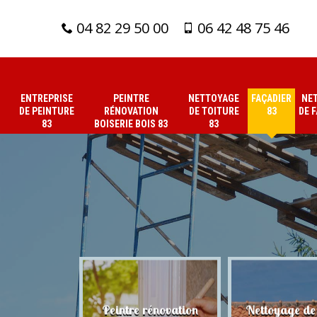
04 82 29 50 00
06 42 48 75 46
ENTREPRISE
PEINTRE
NETTOYAGE
FAÇADIER
NE
DE PEINTURE
RÉNOVATION
DE TOITURE
83
DE 
83
BOISERIE BOIS 83
83
 de peinture
Peintre rénovation
Nettoyage de 