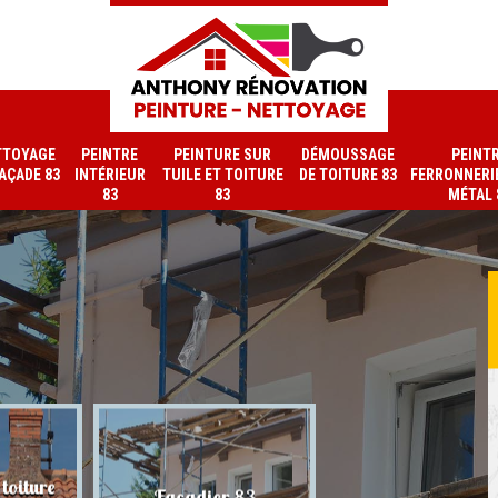
TTOYAGE
PEINTRE
PEINTURE SUR
DÉMOUSSAGE
PEINT
FAÇADE 83
INTÉRIEUR
TUILE ET TOITURE
DE TOITURE 83
FERRONNERIE
83
83
MÉTAL 
toiture
Nettoyage de faç
Façadier 83