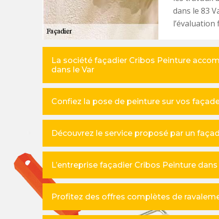
dans le 83 V
l’évaluation 
La société façadier Cribos Peinture accom
dans le Var
Confiez la pose de peinture sur vos façade
Découvrez le service proposé par un façad
L’entreprise façadier Cribos Peinture dan
Profitez des offres complètes de ravaleme