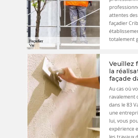
professionne
attentes des
façadier Cri
établissemen
totalement g
Veuillez 
la réalis
façade d
Au cas où vo
ravalement d
dans le 83 V
une entrepri
lui, vous po
expérience e
les travaux 