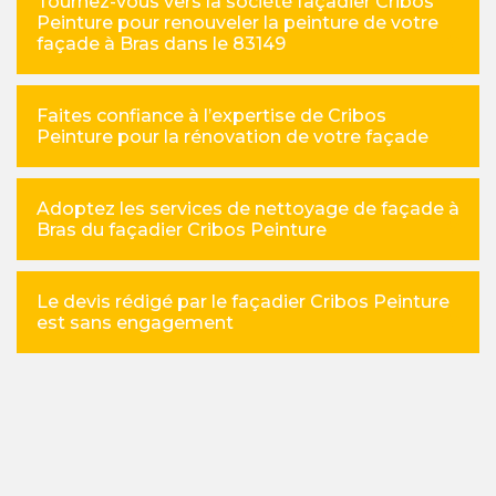
Tournez-vous vers la société façadier Cribos
Peinture pour renouveler la peinture de votre
façade à Bras dans le 83149
Faites confiance à l’expertise de Cribos
Peinture pour la rénovation de votre façade
Adoptez les services de nettoyage de façade à
Bras du façadier Cribos Peinture
Le devis rédigé par le façadier Cribos Peinture
est sans engagement