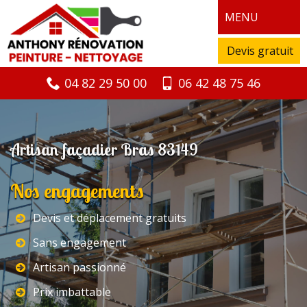
MENU
Devis gratuit
04 82 29 50 00
06 42 48 75 46
Artisan façadier Bras 83149
Nos engagements
Devis et déplacement gratuits
Sans engagement
Artisan passionné
Prix imbattable