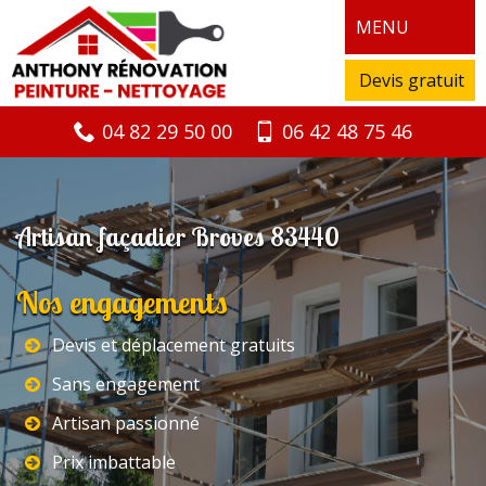
MENU
Devis gratuit
04 82 29 50 00
06 42 48 75 46
Artisan façadier Broves 83440
Nos engagements
Devis et déplacement gratuits
Sans engagement
Artisan passionné
Prix imbattable