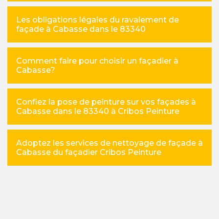
Les obligations légales du ravalement de
façade à Cabasse dans le 83340
Comment faire pour choisir un façadier à
Cabasse?
Confiez la pose de peinture sur vos façades à
Cabasse dans le 83340 à Cribos Peinture
Adoptez les services de nettoyage de façade à
Cabasse du façadier Cribos Peinture