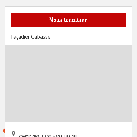
Nous localiser
Façadier Cabasse
chemin des juliens, 83260 La Crau