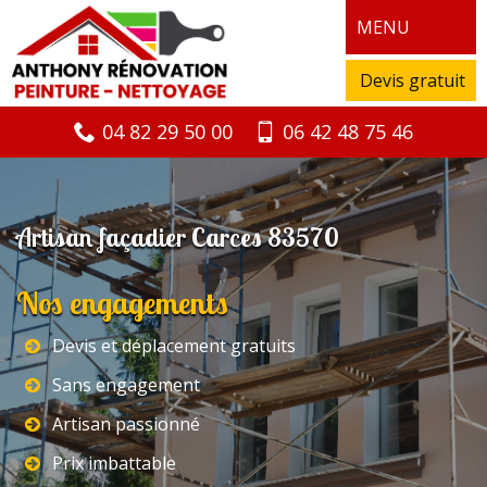
MENU
Devis gratuit
04 82 29 50 00
06 42 48 75 46
Artisan façadier Carces 83570
Nos engagements
Devis et déplacement gratuits
Sans engagement
Artisan passionné
Prix imbattable