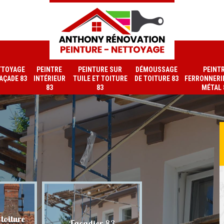
TTOYAGE
PEINTRE
PEINTURE SUR
DÉMOUSSAGE
PEINT
FAÇADE 83
INTÉRIEUR
TUILE ET TOITURE
DE TOITURE 83
FERRONNERIE
83
83
MÉTAL 
toiture
Nettoyage de faç
Façadier 83