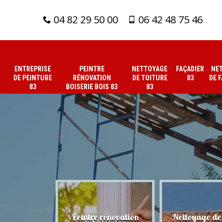
04 82 29 50 00
06 42 48 75 46
ENTREPRISE
PEINTRE
NETTOYAGE
FAÇADIER
NE
DE PEINTURE
RÉNOVATION
DE TOITURE
83
DE 
83
BOISERIE BOIS 83
83
 de peinture
Peintre rénovation
Nettoyage de 