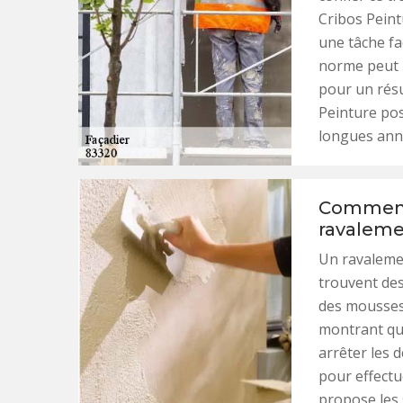
Cribos Peintu
une tâche fac
norme peut p
pour un résu
Peinture pos
longues ann
Comment 
ravaleme
Un ravalemen
trouvent des
des mousses 
montrant qu’
arrêter les d
pour effectue
propose les 