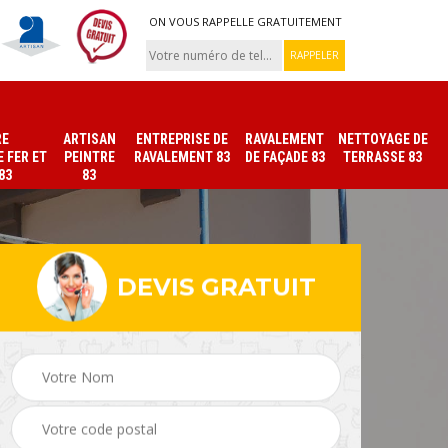
ON VOUS RAPPELLE GRATUITEMENT
RE
ARTISAN
ENTREPRISE DE
RAVALEMENT
NETTOYAGE DE
 FER ET
PEINTRE
RAVALEMENT 83
DE FAÇADE 83
TERRASSE 83
83
83
DEVIS GRATUIT
ade
Peinture sur tuile et
Peintre intérieur 83