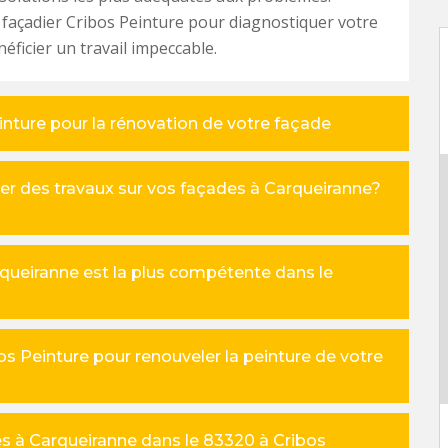
 façadier Cribos Peinture pour diagnostiquer votre
éficier un travail impeccable.
einture pour la rénovation de votre façade
er des travaux sur vos façades à Carqueiranne?
rqueiranne est la plus compétente dans le
os Peinture pour renouveler la peinture de votre
es à Carqueiranne dans le 83320 à Cribos