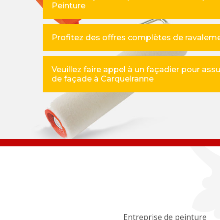
Peinture
Profitez des offres complètes de ravaleme
Veuillez faire appel à un façadier pour ass
de façade à Carqueiranne
Entreprise de peinture