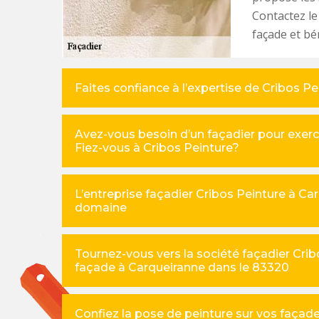
Contactez le
façade et bén
Faites confiance à l’expertise de Cribos P
Avez-vous besoin d’un façadier pour exerc
Fiez-vous à Cribos Peinture?
L’entreprise façadier Cribos Peinture à Ca
domaine
Tournez-vous vers la société façadier Crib
façade à Carqueiranne dans le 83320
Confiez la pose de peinture sur vos façad