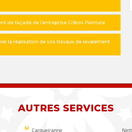
nt de façade de l’entreprise Cribos Peinture
urer la réalisation de vos travaux de ravalement
AUTRES SERVICES
Carqueiranne
Nett