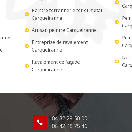
Carq
Peintre ferronnerie fer et métal
Carqueiranne
Pein
Carq
Artisan peintre Carqueiranne
ranne
Pein
Entreprise de ravalement
Carq
re
Carqueiranne
Nett
Ravalement de façade
Carq
Carqueiranne
04 82 29 50 00
06 42 48 75 46