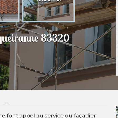
83
rqueiranne 83320
ne font appel au service du façadier