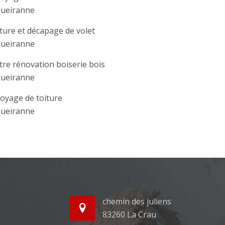
ueiranne
ture et décapage de volet
ueiranne
tre rénovation boiserie bois
ueiranne
oyage de toiture
ueiranne
chemin des juliens
83260 La Crau