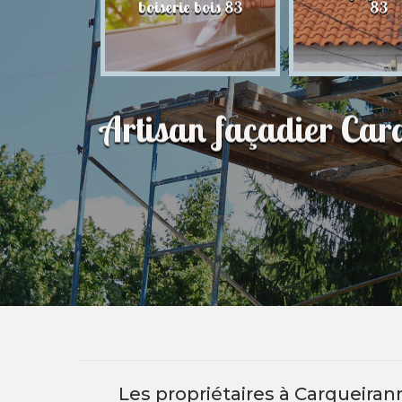
83
boiserie bois 83
83
Artisan façadier Ca
Les propriétaires à Carqueiran