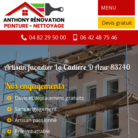
MENU
Devis gratuit
04 82 29 50 00
06 42 48 75 46
Artisan façadier La Cadiere D Azur 83740
Nos engagements
Devis et déplacement gratuits
Sans engagement
Artisan passionné
Prix imbattable