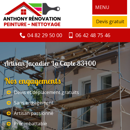
MENU
Devis gratuit
04 82 29 50 00
06 42 48 75 46
Artisan façadier La Capte 83400
Nos engagements
Devis et déplacement gratuits
Sans engagement
Artisan passionné
Prix imbattable