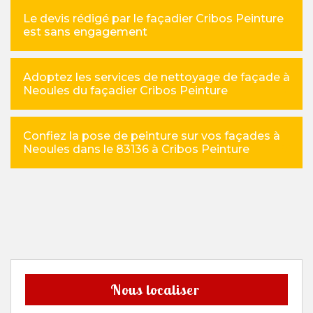
Le devis rédigé par le façadier Cribos Peinture
est sans engagement
Adoptez les services de nettoyage de façade à
Neoules du façadier Cribos Peinture
Confiez la pose de peinture sur vos façades à
Neoules dans le 83136 à Cribos Peinture
Nous localiser