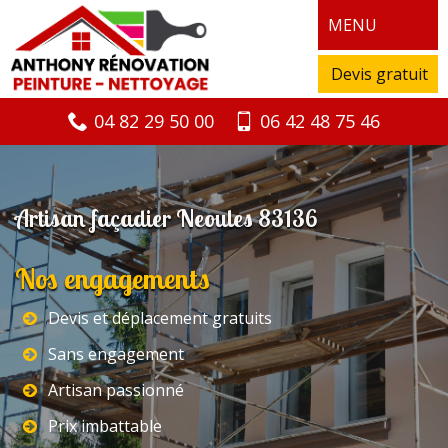
MENU
Devis gratuit
04 82 29 50 00
06 42 48 75 46
Artisan façadier Neoules 83136
Nos engagements
Devis et déplacement gratuits
Sans engagement
Artisan passionné
Prix imbattable