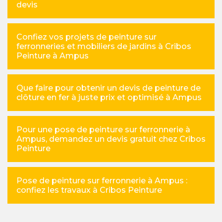
devis
Confiez vos projets de peinture sur
ferronneries et mobiliers de jardins à Cribos
Peinture à Ampus
Que faire pour obtenir un devis de peinture de
clôture en fer à juste prix et optimisé à Ampus
Pour une pose de peinture sur ferronnerie à
Ampus, demandez un devis gratuit chez Cribos
Peinture
Pose de peinture sur ferronnerie à Ampus :
confiez les travaux à Cribos Peinture