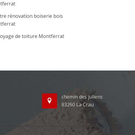
ferrat
tre rénovation boiserie bois
ferrat
oyage de toiture Montferrat
chemin des juliens
83260 La Crau