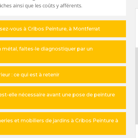
âches ainsi que les coûts y afférents.
ssez-vous à Cribos Peinture, à Montferrat
métal, faites-le diagnostiquer par un
eur : ce qui est à retenir
st-elle nécessaire avant une pose de peinture
eries et mobiliers de jardins à Cribos Peinture à