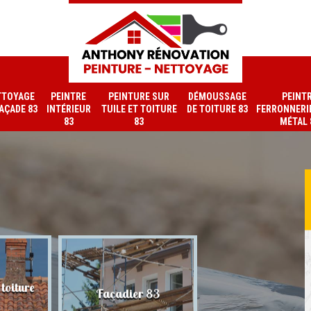
TTOYAGE
PEINTRE
PEINTURE SUR
DÉMOUSSAGE
PEINT
FAÇADE 83
INTÉRIEUR
TUILE ET TOITURE
DE TOITURE 83
FERRONNERIE
83
83
MÉTAL 
toiture
Nettoyage de faç
Façadier 83
83