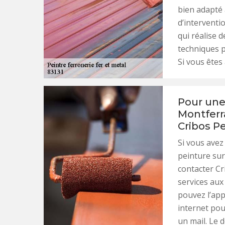
bien adapté 
d’interventio
qui réalise d
techniques p
Si vous êtes 
Pour une
Montferr
Cribos P
Si vous avez
peinture sur
contacter Cr
services aux
pouvez l’app
internet po
un mail. Le d