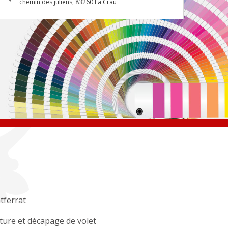
chemin des juliens, 83260 La Crau
ferrat
ture et décapage de volet