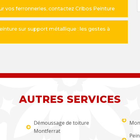
ur vos ferronneries, contactez Cribos Peinture
inture sur support métallique : les gestes à
AUTRES SERVICES
Démoussage de toiture
Mont
Montferrat
Pein