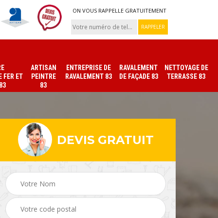
ON VOUS RAPPELLE GRATUITEMENT
RE
ARTISAN
ENTREPRISE DE
RAVALEMENT
NETTOYAGE DE
 FER ET
PEINTRE
RAVALEMENT 83
DE FAÇADE 83
TERRASSE 83
83
83
DEVIS GRATUIT
ade
Peinture sur tuile et
Peintre intérieur 83
toiture 83