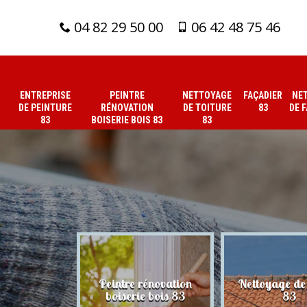
04 82 29 50 00
06 42 48 75 46
ENTREPRISE
PEINTRE
NETTOYAGE
FAÇADIER
NE
DE PEINTURE
RÉNOVATION
DE TOITURE
83
DE 
83
BOISERIE BOIS 83
83
 de peinture
Peintre rénovation
Nettoyage de 
83
boiserie bois 83
83