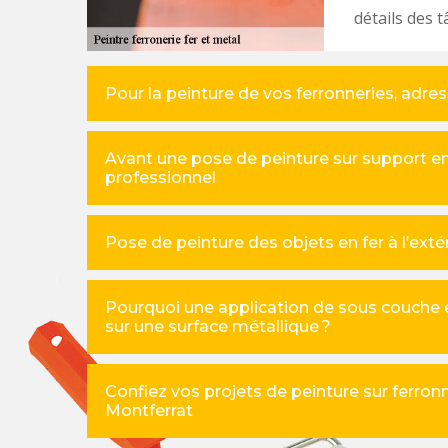
détails des t
Pour la peinture de vos ferronneries, adre
Avant une pose de peinture sur support en 
professionnel
Pose de peinture des objets en fer à l’extéri
Pourquoi une application de sous couche e
sur une surface métallique ?
Confiez vos projets de peinture sur ferronn
Montferrat