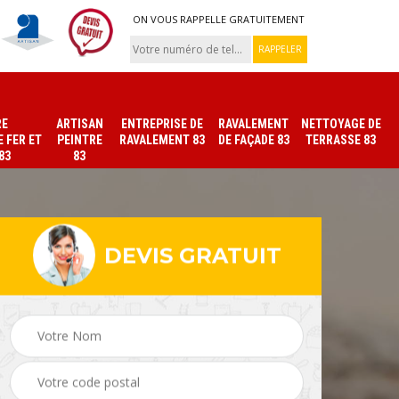
ON VOUS RAPPELLE GRATUITEMENT
RE
ARTISAN
ENTREPRISE DE
RAVALEMENT
NETTOYAGE DE
 FER ET
PEINTRE
RAVALEMENT 83
DE FAÇADE 83
TERRASSE 83
83
83
DEVIS GRATUIT
ade
Peinture sur tuile et
Peintre intérieur 83
toiture 83