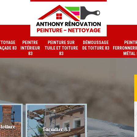
TTOYAGE
PEINTRE
PEINTURE SUR
DÉMOUSSAGE
PEINT
FAÇADE 83
INTÉRIEUR
TUILE ET TOITURE
DE TOITURE 83
FERRONNERIE
83
83
MÉTAL 
toiture
Nettoyage de faç
Façadier 83
83