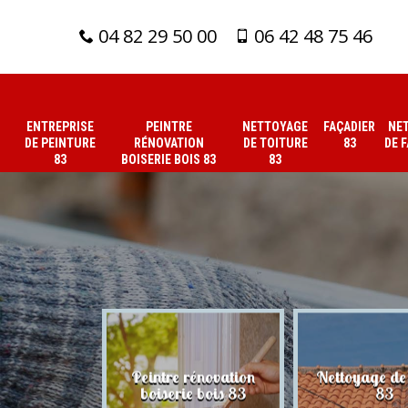
04 82 29 50 00
06 42 48 75 46
ENTREPRISE
PEINTRE
NETTOYAGE
FAÇADIER
NE
DE PEINTURE
RÉNOVATION
DE TOITURE
83
DE 
83
BOISERIE BOIS 83
83
 de peinture
Peintre rénovation
Nettoyage de 
83
boiserie bois 83
83