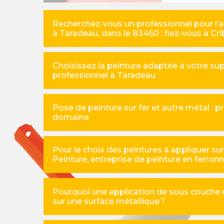
Recherchez-vous un professionnel pour l’ap
à Taradeau, dans le 83460 : fiez-vous à Cr
Choisissez la peinture adaptée à votre su
professionnel à Taradeau
Pose de peinture sur fer et autre métal : p
domaine
Pour le choix des peintures à appliquer sur
Peinture, entreprise de peinture en ferron
Pourquoi une application de sous couche e
sur une surface métallique ?