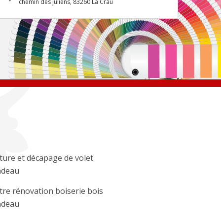
chemin des juliens, 83260 La Crau
ture et décapage de volet
adeau
tre rénovation boiserie bois
adeau