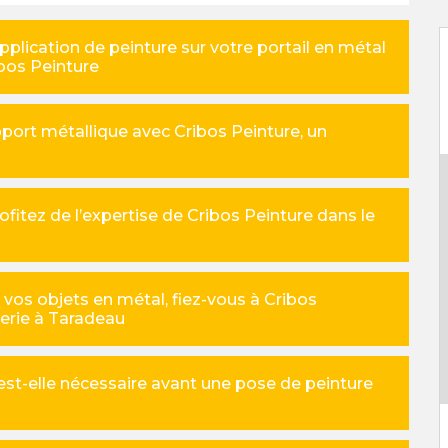
plication de peinture sur votre portail en métal
ibos Peinture
pport métallique avec Cribos Peinture, un
rofitez de l’expertise de Cribos Peinture dans le
 vos objets en métal, fiez-vous à Cribos
nerie à Taradeau
st-elle nécessaire avant une pose de peinture