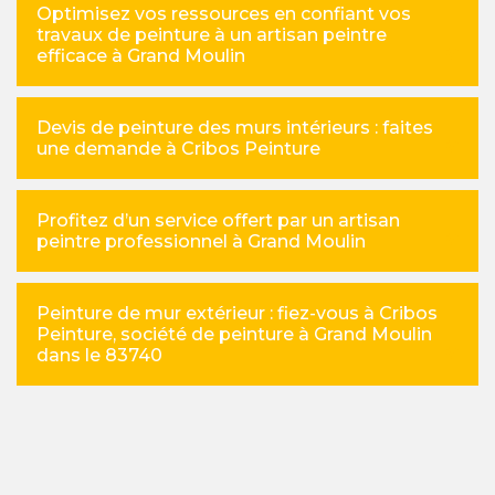
Optimisez vos ressources en confiant vos
travaux de peinture à un artisan peintre
efficace à Grand Moulin
Devis de peinture des murs intérieurs : faites
une demande à Cribos Peinture
Profitez d’un service offert par un artisan
peintre professionnel à Grand Moulin
Peinture de mur extérieur : fiez-vous à Cribos
Peinture, société de peinture à Grand Moulin
dans le 83740