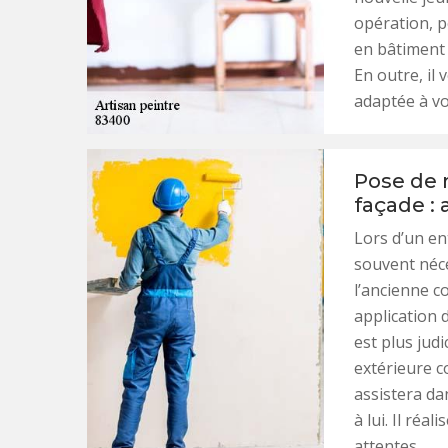
opération, p
en bâtiment 
En outre, il 
adaptée à vo
Pose de 
façade : 
Lors d’un en
souvent néce
l’ancienne c
application d
est plus jud
extérieure c
assistera da
à lui. Il réa
attentes.