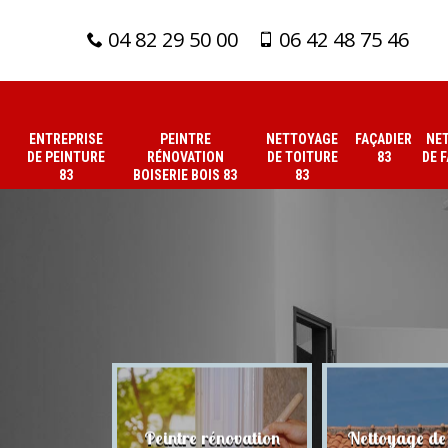
04 82 29 50 00
06 42 48 75 46
ENTREPRISE
PEINTRE
NETTOYAGE
FAÇADIER
NE
DE PEINTURE
RÉNOVATION
DE TOITURE
83
DE 
83
BOISERIE BOIS 83
83
 de peinture
Peintre rénovation
Nettoyage de 