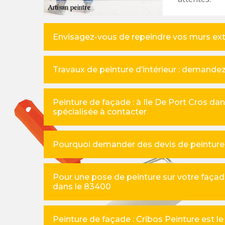
Envisagez-vous de repeindre vos murs extér
Travaux de peinture d’intérieur : demandez
Peinture de façade : à Ile De Port Cros da
spécialisée à contacter
Pourquoi demander des devis de peinture d
Pour une pose de peinture sur votre façade
dans le 83400
Peinture de façade : Cribos Peinture est le 