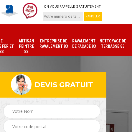
ON VOUS RAPPELLE GRATUITEMENT
RE
ARTISAN
ENTREPRISE DE
RAVALEMENT
NETTOYAGE DE
 FER ET
PEINTRE
RAVALEMENT 83
DE FAÇADE 83
TERRASSE 83
83
83
DEVIS GRATUIT
ade
Peinture sur tuile et
Peintre intérieur 83