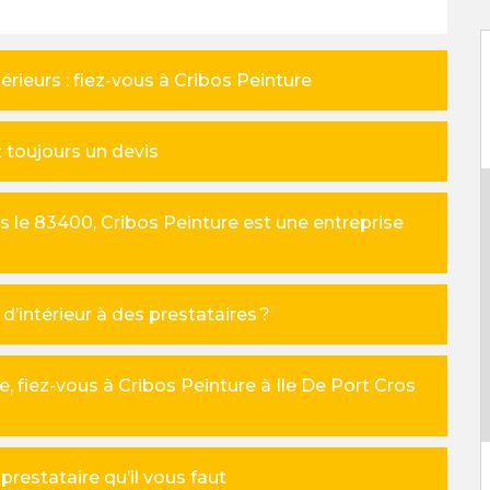
ieurs : fiez-vous à Cribos Peinture
 toujours un devis
ns le 83400, Cribos Peinture est une entreprise
’intérieur à des prestataires ?
, fiez-vous à Cribos Peinture à Ile De Port Cros
prestataire qu’il vous faut