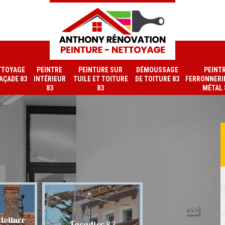
TTOYAGE
PEINTRE
PEINTURE SUR
DÉMOUSSAGE
PEINT
FAÇADE 83
INTÉRIEUR
TUILE ET TOITURE
DE TOITURE 83
FERRONNERIE
83
83
MÉTAL 
toiture
Nettoyage de faç
Façadier 83