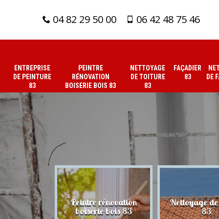
04 82 29 50 00
06 42 48 75 46
ENTREPRISE
PEINTRE
NETTOYAGE
FAÇADIER
NE
DE PEINTURE
RÉNOVATION
DE TOITURE
83
DE 
83
BOISERIE BOIS 83
83
 de peinture
Peintre rénovation
Nettoyage de 
83
boiserie bois 83
83