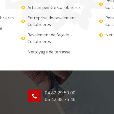
Pein
Artisan peintre Collobrieres
Coll
brieres
Entreprise de ravalement
Pein
Collobrieres
Coll
re
Ravalement de façade
Nett
Collobrieres
Nettoyage de terrasse
04 82 29 50 00
06 42 48 75 46