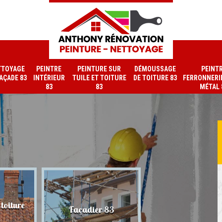
TTOYAGE
PEINTRE
PEINTURE SUR
DÉMOUSSAGE
PEINT
FAÇADE 83
INTÉRIEUR
TUILE ET TOITURE
DE TOITURE 83
FERRONNERIE
83
83
MÉTAL 
toiture
Nettoyage de faç
Façadier 83
83