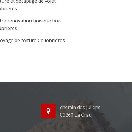
ture et décapage de volet
obrieres
tre rénovation boiserie bois
obrieres
oyage de toiture Collobrieres
chemin des juliens
83260 La Crau