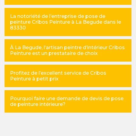
La notoriété de l’entreprise de pose de
peinture Cribos Peinture à La Begude dans le
83330
À La Begude, l’artisan peintre d’intérieur Cribos
Peinture est un prestataire de choix
Profitez de l’excellent service de Cribos
Peinture à petit prix
Pourquoi faire une demande de devis de pose
de peinture intérieure?