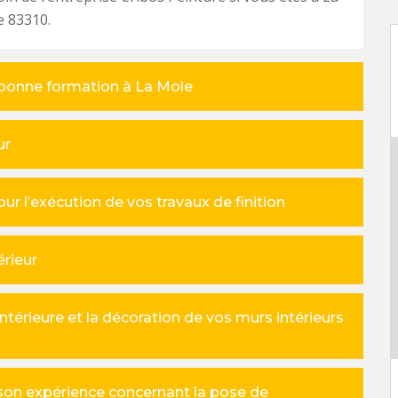
e 83310.
e bonne formation à La Mole
ur
our l’exécution de vos travaux de finition
érieur
intérieure et la décoration de vos murs intérieurs
 son expérience concernant la pose de