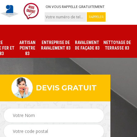
ON VOUS RAPPELLE GRATUITEMENT
RE
ARTISAN
ENTREPRISE DE
RAVALEMENT
NETTOYAGE DE
 FER ET
PEINTRE
RAVALEMENT 83
DE FAÇADE 83
TERRASSE 83
83
83
DEVIS GRATUIT
ade
Peinture sur tuile et
Peintre intérieur 83