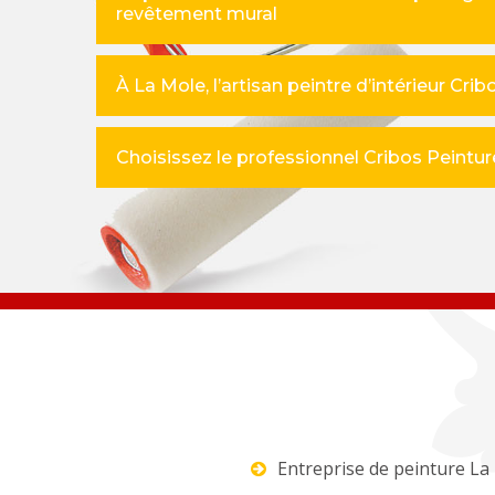
revêtement mural
À La Mole, l’artisan peintre d’intérieur Cri
Choisissez le professionnel Cribos Peinture
Entreprise de peinture La