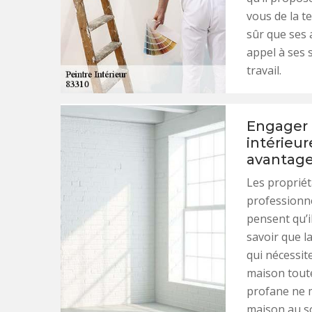
vous de la t
sûr que ses a
appel à ses s
travail.
Engager 
intérieur
avantag
Les propriét
professionne
pensent qu’il
savoir que l
qui nécessite
maison toute
profane ne m
maison au so