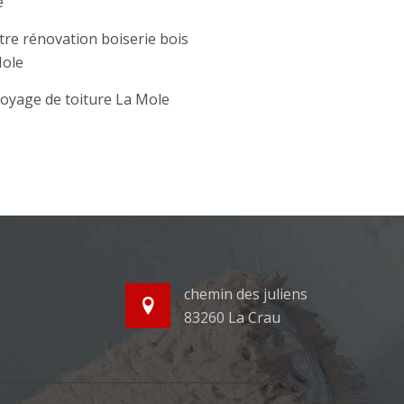
e
tre rénovation boiserie bois
ole
oyage de toiture La Mole
chemin des juliens
83260 La Crau