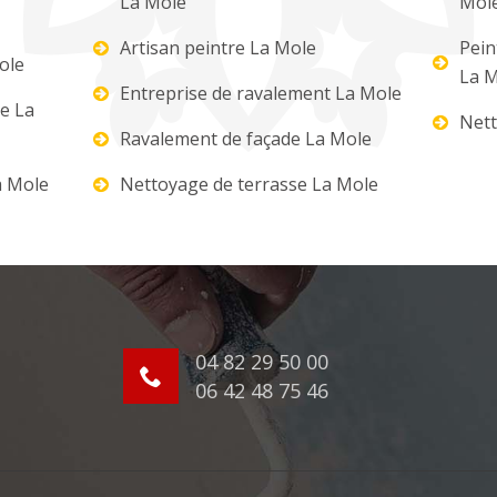
La Mole
Mol
Artisan peintre La Mole
Pein
ole
La M
Entreprise de ravalement La Mole
re La
Nett
Ravalement de façade La Mole
a Mole
Nettoyage de terrasse La Mole
04 82 29 50 00
06 42 48 75 46