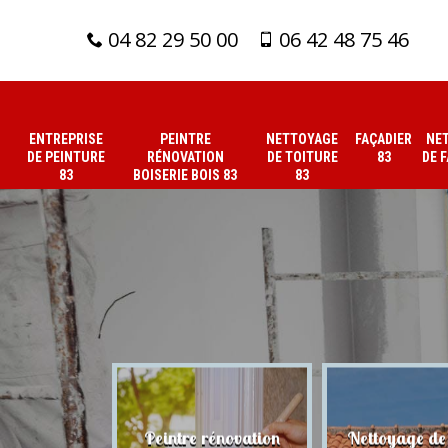
04 82 29 50 00
06 42 48 75 46
ENTREPRISE
PEINTRE
NETTOYAGE
FAÇADIER
NE
DE PEINTURE
RÉNOVATION
DE TOITURE
83
DE 
83
BOISERIE BOIS 83
83
 de peinture
Peintre rénovation
Nettoyage de 