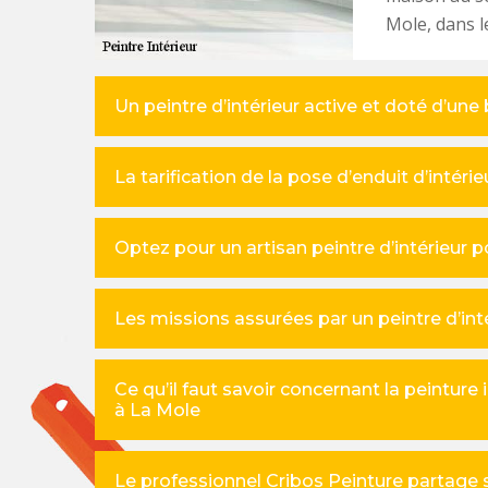
Mole, dans l
Un peintre d’intérieur active et doté d’un
La tarification de la pose d’enduit d’intérie
Optez pour un artisan peintre d’intérieur p
Les missions assurées par un peintre d’int
Ce qu’il faut savoir concernant la peinture 
à La Mole
Le professionnel Cribos Peinture partage