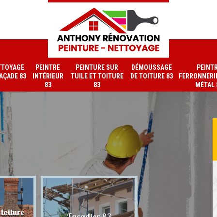
TTOYAGE
PEINTRE
PEINTURE SUR
DÉMOUSSAGE
PEINT
FAÇADE 83
INTÉRIEUR
TUILE ET TOITURE
DE TOITURE 83
FERRONNERIE
83
83
MÉTAL 
toiture
Nettoyage de faç
Façadier 83