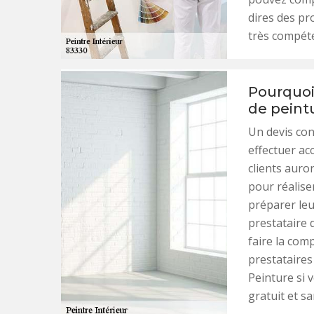
dires des pro
très compéte
Pourquoi
de peintu
Un devis con
effectuer ac
clients auro
pour réaliser
préparer leu
prestataire q
faire la com
prestataires
Peinture si 
gratuit et 