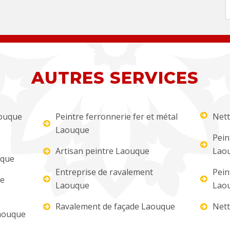
AUTRES SERVICES
aouque
Peintre ferronnerie fer et métal
Nett
Laouque
Pein
Artisan peintre Laouque
Lao
uque
Entreprise de ravalement
Pein
re
Laouque
Lao
Ravalement de façade Laouque
Nett
aouque