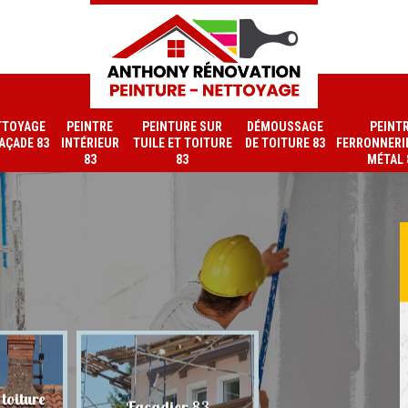
TTOYAGE
PEINTRE
PEINTURE SUR
DÉMOUSSAGE
PEINT
FAÇADE 83
INTÉRIEUR
TUILE ET TOITURE
DE TOITURE 83
FERRONNERIE
83
83
MÉTAL 
toiture
Nettoyage de faç
Façadier 83