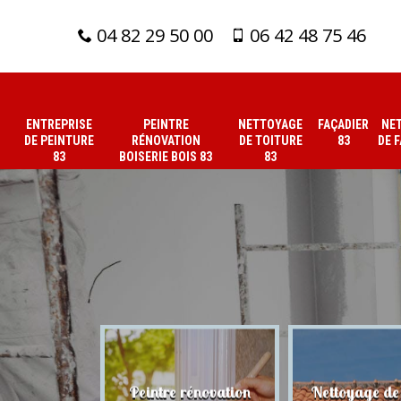
04 82 29 50 00
06 42 48 75 46
ENTREPRISE
PEINTRE
NETTOYAGE
FAÇADIER
NE
DE PEINTURE
RÉNOVATION
DE TOITURE
83
DE 
83
BOISERIE BOIS 83
83
 de peinture
Peintre rénovation
Nettoyage de 