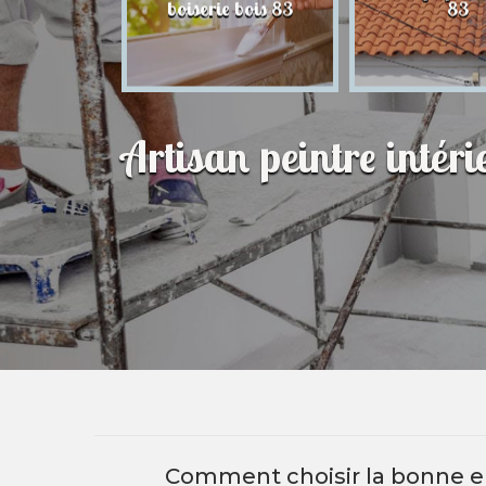
83
boiserie bois 83
83
Artisan peintre inté
Comment choisir la bonne en