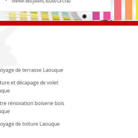
chemin des juliens, 83260 La Crau
oyage de terrasse Laouque
ture et décapage de volet
uque
tre rénovation boiserie bois
uque
oyage de toiture Laouque