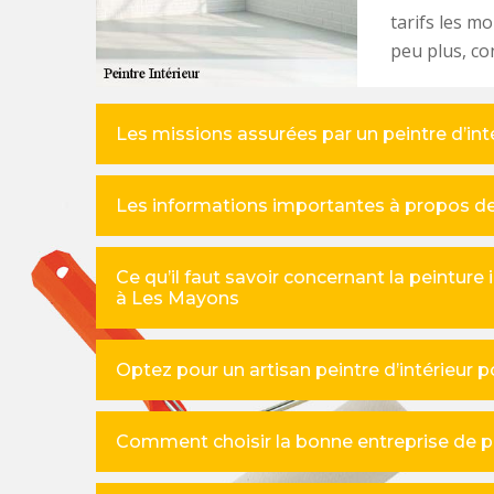
tarifs les m
peu plus, con
Les missions assurées par un peintre d’int
Les informations importantes à propos de 
Ce qu’il faut savoir concernant la peinture 
à Les Mayons
Optez pour un artisan peintre d’intérieur p
Comment choisir la bonne entreprise de pe