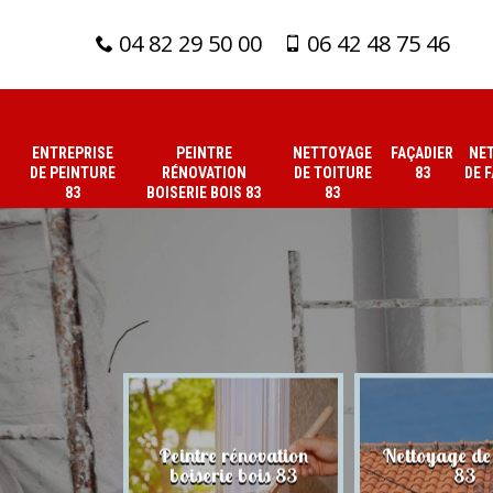
04 82 29 50 00
06 42 48 75 46
ENTREPRISE
PEINTRE
NETTOYAGE
FAÇADIER
NE
DE PEINTURE
RÉNOVATION
DE TOITURE
83
DE 
83
BOISERIE BOIS 83
83
 de peinture
Peintre rénovation
Nettoyage de 
83
boiserie bois 83
83