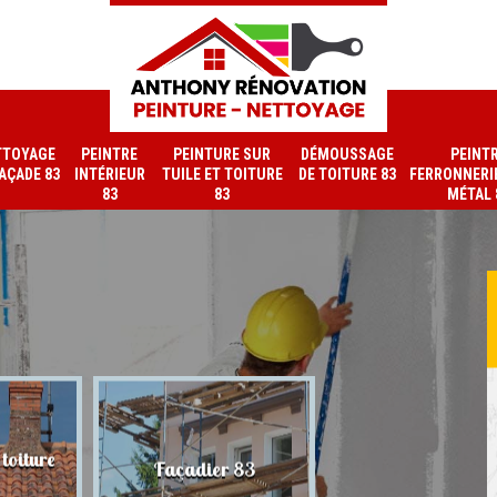
TTOYAGE
PEINTRE
PEINTURE SUR
DÉMOUSSAGE
PEINT
FAÇADE 83
INTÉRIEUR
TUILE ET TOITURE
DE TOITURE 83
FERRONNERIE
83
83
MÉTAL 
toiture
Nettoyage de faç
Façadier 83
83