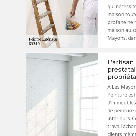
qui nécessite
maison toute
profane ne m
maison au so
Mayons, dan
L’artisan
prestatair
propriéta
À Les Mayons
Peinture est
d’immeubles 
de peinture 
intérieurs. 
travail achar
clients même