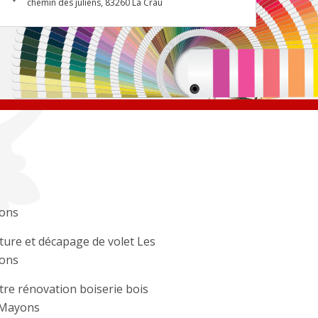
chemin des juliens, 83260 La Crau
ons
ture et décapage de volet Les
ons
tre rénovation boiserie bois
 Mayons