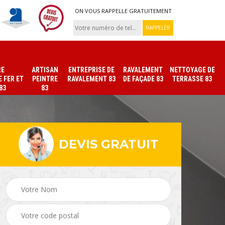
ON VOUS RAPPELLE GRATUITEMENT
RE
ARTISAN
ENTREPRISE DE
RAVALEMENT
NETTOYAGE DE
 FER ET
PEINTRE
RAVALEMENT 83
DE FAÇADE 83
TERRASSE 83
83
83
DEVIS GRATUIT
ade
Peinture sur tuile et
Peintre intérieur 83
toiture 83