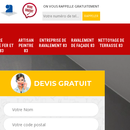
ON VOUS RAPPELLE GRATUITEMENT
RE
ARTISAN
ENTREPRISE DE
RAVALEMENT
NETTOYAGE DE
 FER ET
PEINTRE
RAVALEMENT 83
DE FAÇADE 83
TERRASSE 83
83
83
DEVIS GRATUIT
ade
Peinture sur tuile et
Peintre intérieur 83
toiture 83