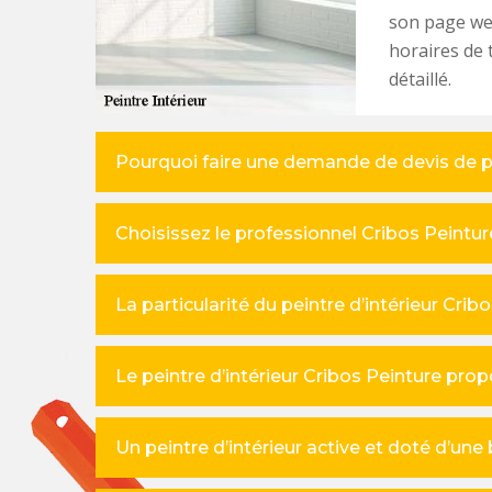
son page we
horaires de 
détaillé.
Pourquoi faire une demande de devis de p
Choisissez le professionnel Cribos Peinture
La particularité du peintre d’intérieur Cri
Le peintre d’intérieur Cribos Peinture prop
Un peintre d’intérieur active et doté d’un