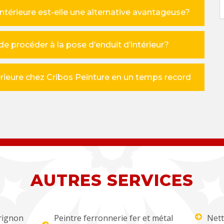
ntérieure est-elle une alternative avantageuse?
de procéder à la pose d’enduit d’intérieur?
rieure chez Cribos Peinture en un temps record
AUTRES SERVICES
rignon
Peintre ferronnerie fer et métal
Nett