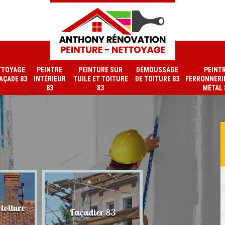
TTOYAGE
PEINTRE
PEINTURE SUR
DÉMOUSSAGE
PEINT
FAÇADE 83
INTÉRIEUR
TUILE ET TOITURE
DE TOITURE 83
FERRONNERIE
83
83
MÉTAL 
toiture
Nettoyage de faç
Façadier 83
83