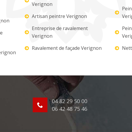
Verignon
Pein
Artisan peintre Verignon
Ver
gnon
Entreprise de ravalement
Pein
re
Verignon
Ver
Ravalement de façade Verignon
Nett
erignon
04 82 29 50 00
06 42 48 75 46