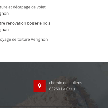
ture et décapage de volet
ignon
tre rénovation boiserie bois
ignon
oyage de toiture Verignon
chemin des juliens
83260 La Crau