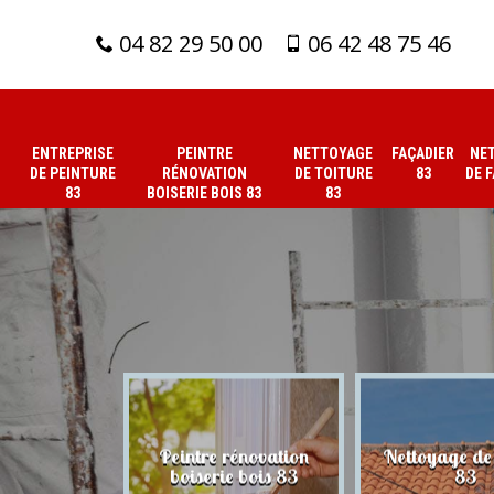
04 82 29 50 00
06 42 48 75 46
ENTREPRISE
PEINTRE
NETTOYAGE
FAÇADIER
NE
DE PEINTURE
RÉNOVATION
DE TOITURE
83
DE 
83
BOISERIE BOIS 83
83
 de peinture
Peintre rénovation
Nettoyage de 
83
boiserie bois 83
83