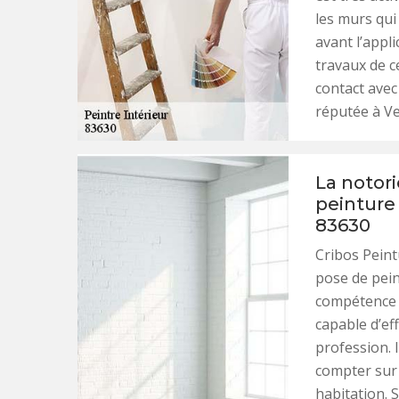
les murs qui
avant l’appl
travaux de c
contact avec 
réputée à V
La notori
peinture
83630
Cribos Peint
pose de pein
compétence i
capable d’eff
profession. 
compter sur l
habitation. 