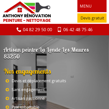
MENU
Devis gratuit
04 82 29 50 00
06 42 48 75 46
Artisan peintre La Londe Les Maures
83250
Nos engagements
Devis et déplacement gratuits
Sans engagement
Artisan passionné
Prix imbattable