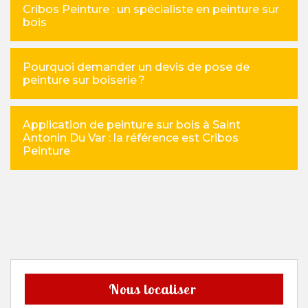
Cribos Peinture : un spécialiste en peinture sur
bois
Pourquoi demander un devis de pose de
peinture sur boiserie ?
Application de peinture sur bois à Saint
Antonin Du Var : la référence est Cribos
Peinture
Nous localiser