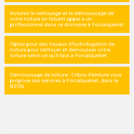
Assurez le nettoyage et le démoussage de
votre toiture en faisant appel à un
professionnel dans ce domaine à Forcalqueiret
Optez pour des travaux d’hydrofugation de
toiture pour nettoyer et demousser votre
toiture selon ce qu’il faut à Forcalqueiret
Démoussage de toiture : Cribos Peinture vous
propose ses services à Forcalqueiret, dans le
83136