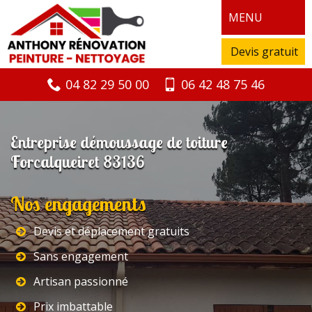
MENU
Devis gratuit
04 82 29 50 00
06 42 48 75 46
Entreprise démoussage de toiture
Forcalqueiret 83136
Nos engagements
Devis et déplacement gratuits
Sans engagement
Artisan passionné
Prix imbattable