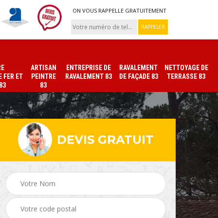
ON VOUS RAPPELLE GRATUITEMENT
RE
ARTISAN
ENTREPRISE DE
RAVALEMENT
NETTOYAGE DE
 FER ET
PEINTRE
RAVALEMENT 83
DE FAÇADE 83
TERRASSE 83
83
83
DEVIS GRATUIT
ade
Peinture sur tuile et
Peintre intérieur 83
toiture 83