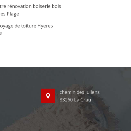
tre rénovation boiserie bois
es Plage
oyage de toiture Hyeres
e
chemin des juliens
83260 La Crau