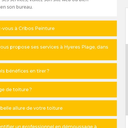
 en son bureau.
z-vous à Cribos Peinture
vous propose ses services à Hyeres Plage, dans
s bénéfices en tirer ?
e de toiture ?
elle allure de votre toiture
entifier un professionnel en démoussage à