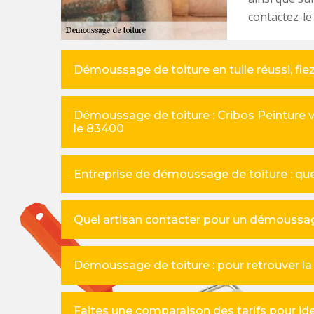
contactez-le
Démoussage de toiture en tuile réussi, fie
Démoussage de toiture : Cribos Peinture 
le 83400
Entreprise de démoussage de toiture : quel
Quel artisan contacter pour un démoussag
Démoussage de toiture : pour retrouver la b
Faites une comparaison des tarifs pour id