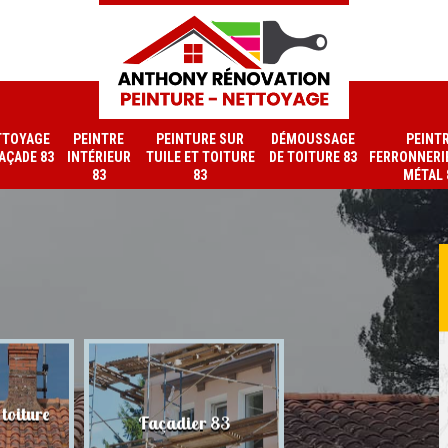
TTOYAGE
PEINTRE
PEINTURE SUR
DÉMOUSSAGE
PEINT
FAÇADE 83
INTÉRIEUR
TUILE ET TOITURE
DE TOITURE 83
FERRONNERIE
83
83
MÉTAL 
toiture
Nettoyage de faç
Façadier 83
83