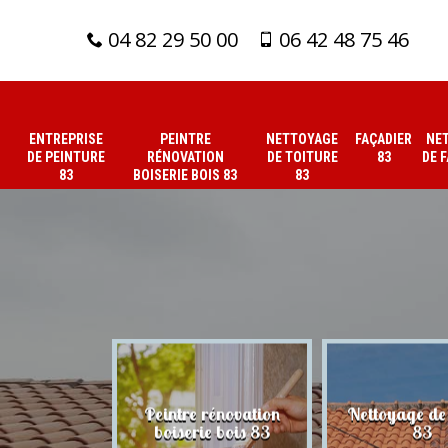
04 82 29 50 00
06 42 48 75 46
ENTREPRISE
PEINTRE
NETTOYAGE
FAÇADIER
NE
DE PEINTURE
RÉNOVATION
DE TOITURE
83
DE 
83
BOISERIE BOIS 83
83
 de peinture
Peintre rénovation
Nettoyage de 
83
boiserie bois 83
83