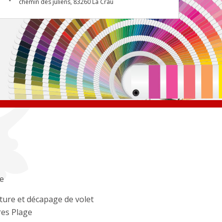
chemin des juliens, 83260 La Crau
e
ture et décapage de volet
es Plage