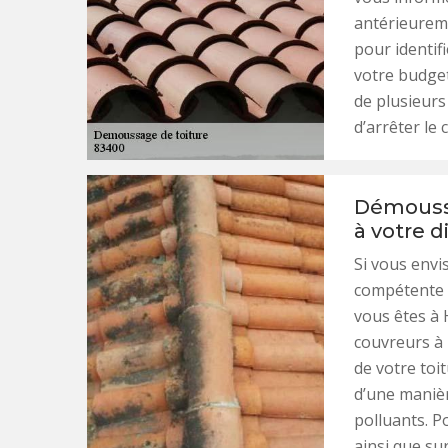
antérieureme
pour identif
votre budge
de plusieurs
d’arrêter le
Démoussa
à votre 
Si vous envi
compétente e
vous êtes à 
couvreurs à
de votre toit
d’une manièr
polluants. P
ainsi que sur