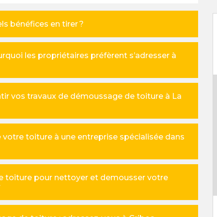
s bénéfices en tirer ?
quoi les propriétaires préfèrent s’adresser à
ntir vos travaux de démoussage de toiture à La
votre toiture à une entreprise spécialisée dans
e toiture pour nettoyer et demousser votre
r