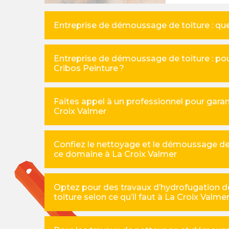
Entreprise de démoussage de toiture : quel
Entreprise de démoussage de toiture : pour
Cribos Peinture ?
Faites appel à un professionnel pour gara
Croix Valmer
Confiez le nettoyage et le démoussage de 
ce domaine à La Croix Valmer
Optez pour des travaux d’hydrofugation d
toiture selon ce qu’il faut à La Croix Valme