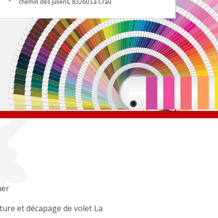
chemin des juliens, 83260 La Crau
mer
ture et décapage de volet La