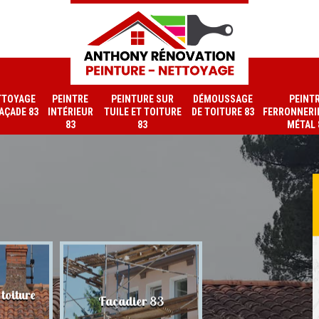
TTOYAGE
PEINTRE
PEINTURE SUR
DÉMOUSSAGE
PEINT
FAÇADE 83
INTÉRIEUR
TUILE ET TOITURE
DE TOITURE 83
FERRONNERIE
83
83
MÉTAL 
toiture
Nettoyage de faç
Façadier 83
83