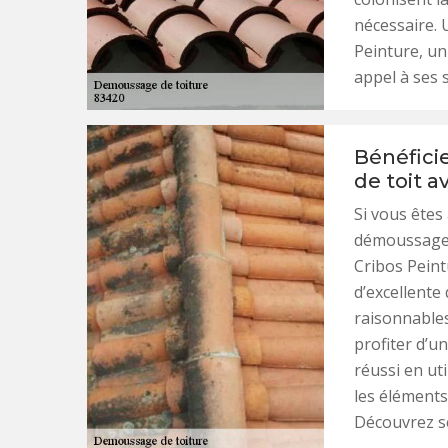
nécessaire. 
Peinture, un
appel à ses 
Bénéfici
de toit a
Si vous êtes
démoussage q
Cribos Peint
d’excellente 
raisonnables
profiter d’u
réussi en ut
les éléments
Découvrez se