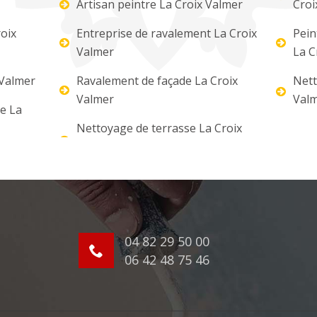
Artisan peintre La Croix Valmer
Croi
oix
Entreprise de ravalement La Croix
Pein
Valmer
La C
 Valmer
Ravalement de façade La Croix
Nett
Valmer
Val
re La
Nettoyage de terrasse La Croix
04 82 29 50 00
06 42 48 75 46