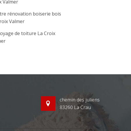
x Valmer
tre rénovation boiserie bois
roix Valmer
oyage de toiture La Croix
mer
chemin des juliens
83260 La Crau