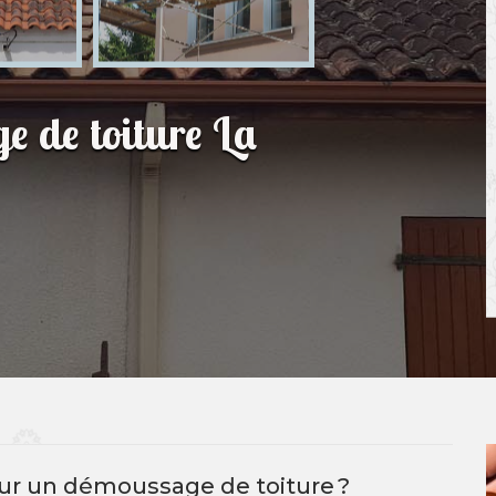
e de toiture La
our un démoussage de toiture ?