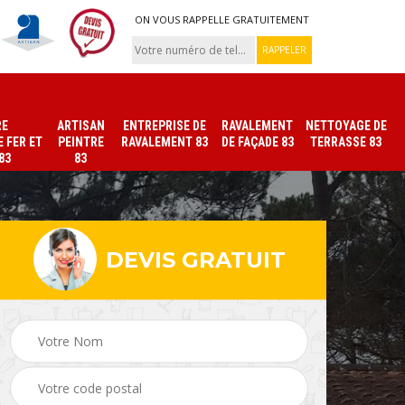
ON VOUS RAPPELLE GRATUITEMENT
RE
ARTISAN
ENTREPRISE DE
RAVALEMENT
NETTOYAGE DE
 FER ET
PEINTRE
RAVALEMENT 83
DE FAÇADE 83
TERRASSE 83
83
83
DEVIS GRATUIT
ade
Peinture sur tuile et
Peintre intérieur 83
toiture 83