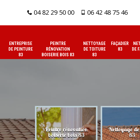
04 82 29 50 00
06 42 48 75 46
ENTREPRISE
PEINTRE
NETTOYAGE
FAÇADIER
NE
DE PEINTURE
RÉNOVATION
DE TOITURE
83
DE 
83
BOISERIE BOIS 83
83
 de peinture
Peintre rénovation
Nettoyage de 
83
boiserie bois 83
83