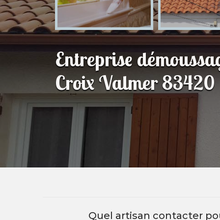
Entreprise démoussag
Croix Valmer 83420
Quel artisan contacter p