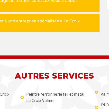
age de toiture : adressez-vous à Cribos
r à une entreprise spécialisée à La Croix
AUTRES SERVICES
 Croix
Peintre ferronnerie fer et métal
Val
La Croix Valmer
Pein