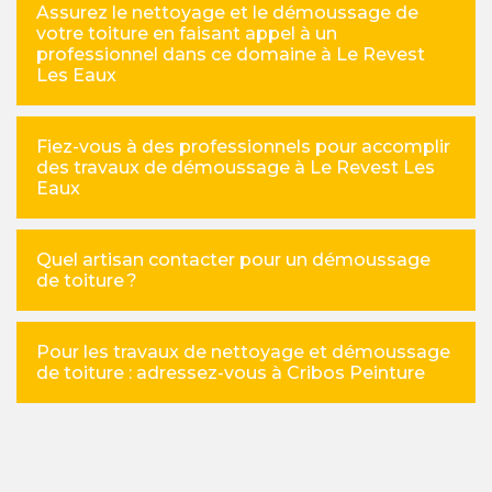
Assurez le nettoyage et le démoussage de
votre toiture en faisant appel à un
professionnel dans ce domaine à Le Revest
Les Eaux
Fiez-vous à des professionnels pour accomplir
des travaux de démoussage à Le Revest Les
Eaux
Quel artisan contacter pour un démoussage
de toiture ?
Pour les travaux de nettoyage et démoussage
de toiture : adressez-vous à Cribos Peinture