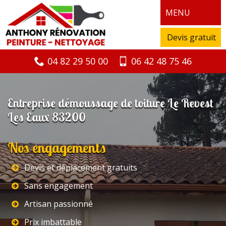
MENU
Devis gratuit
04 82 29 50 00
06 42 48 75 46
Entreprise démoussage de toiture Le Revest
Les Eaux 83200
Nos engagements
Devis et déplacement gratuits
Sans engagement
Artisan passionné
Prix imbattable