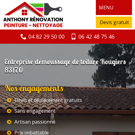
MENU
Devis gratuit
04 82 29 50 00
06 42 48 75 46
Entreprise démoussage de toiture Rougiers
83170
Nos engagements
Devis et déplacement gratuits
Sans engagement
Artisan passionné
Prix imbattable