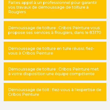
Faites appel à un professionnel pour garantir
vos travaux de démoussage de toiture à
Rougiers
Démoussage de toiture : Cribos Peinture vous
propose ses services à Rougiers, dans le 83170
Démoussage de toiture en tuile réussi, fiez-
vous à Cribos Peinture
Démoussage de toiture : Cribos Peinture met
à votre disposition une équipe compétente
Démoussage de toit : fiez-vous à l’expertise de
Cribos Peinture