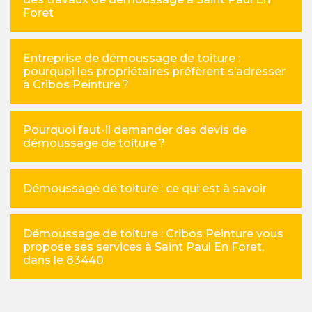
Foret
Entreprise de démoussage de toiture :
pourquoi les propriétaires préfèrent s’adresser
à Cribos Peinture ?
Pourquoi faut-il demander des devis de
démoussage de toiture ?
Démoussage de toiture : ce qui est à savoir
Démoussage de toiture : Cribos Peinture vous
propose ses services à Saint Paul En Foret,
dans le 83440