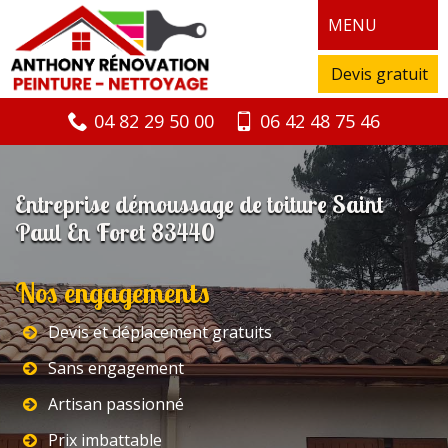
MENU
Devis gratuit
04 82 29 50 00
06 42 48 75 46
Entreprise démoussage de toiture Saint
Paul En Foret 83440
Nos engagements
Devis et déplacement gratuits
Sans engagement
Artisan passionné
Prix imbattable