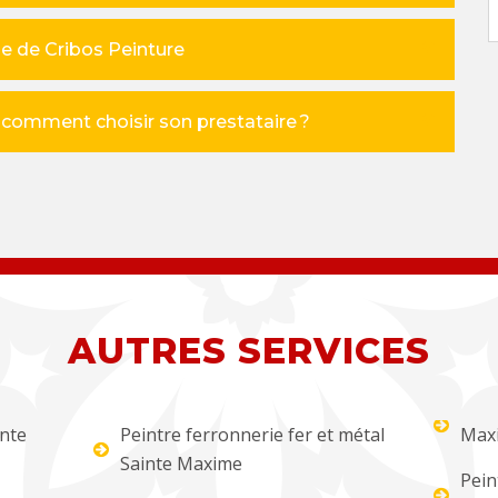
se de Cribos Peinture
comment choisir son prestataire ?
AUTRES SERVICES
inte
Peintre ferronnerie fer et métal
Max
Sainte Maxime
Pein