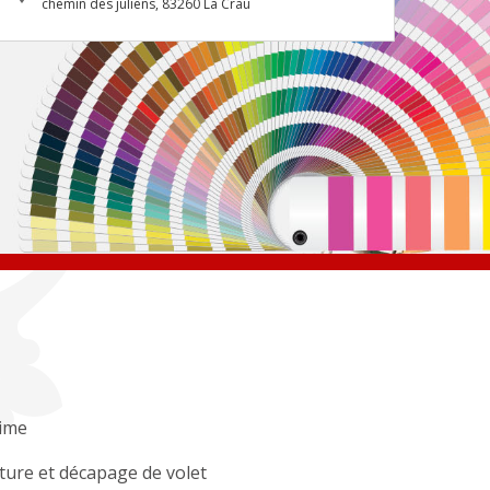
chemin des juliens, 83260 La Crau
ime
ture et décapage de volet