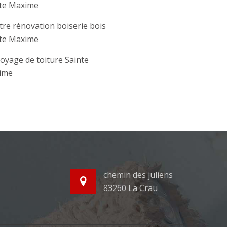
te Maxime
tre rénovation boiserie bois
te Maxime
oyage de toiture Sainte
ime
chemin des juliens
83260 La Crau