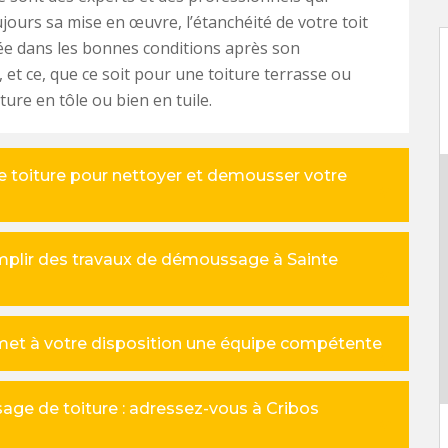
jours sa mise en œuvre, l’étanchéité de votre toit
ée dans les bonnes conditions après son
, et ce, que ce soit pour une toiture terrasse ou
ture en tôle ou bien en tuile.
e toiture pour nettoyer et demousser votre
mplir des travaux de démoussage à Sainte
met à votre disposition une équipe compétente
age de toiture : adressez-vous à Cribos