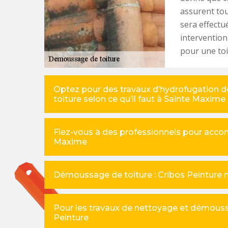
assurent tou
sera effectu
intervention
pour une toi
Optez pour des travaux d’hydrofugation d
toiture selon ce qu’il faut à Sainte Maxime
Fiez-vous à des professionnels pour acco
Maxime
Démoussage de toiture : Cribos Peinture 
Pour les travaux de nettoyage et démouss
Peinture