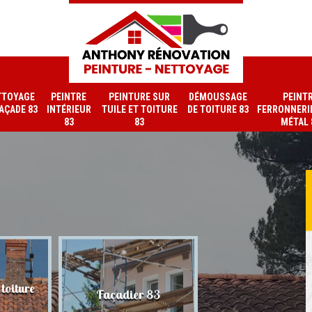
TTOYAGE
PEINTRE
PEINTURE SUR
DÉMOUSSAGE
PEINT
FAÇADE 83
INTÉRIEUR
TUILE ET TOITURE
DE TOITURE 83
FERRONNERIE
83
83
MÉTAL 
toiture
Nettoyage de faç
Façadier 83
83