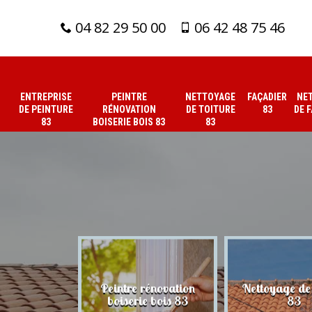
04 82 29 50 00
06 42 48 75 46
ENTREPRISE
PEINTRE
NETTOYAGE
FAÇADIER
NE
DE PEINTURE
RÉNOVATION
DE TOITURE
83
DE 
83
BOISERIE BOIS 83
83
 de peinture
Peintre rénovation
Nettoyage de 
83
boiserie bois 83
83