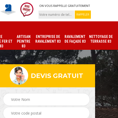
ON VOUS RAPPELLE GRATUITEMENT
RE
ARTISAN
ENTREPRISE DE
RAVALEMENT
NETTOYAGE DE
 FER ET
PEINTRE
RAVALEMENT 83
DE FAÇADE 83
TERRASSE 83
83
83
DEVIS GRATUIT
ade
Peinture sur tuile et
Peintre intérieur 83
toiture 83