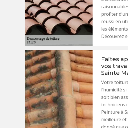
raisonnables
profiter d’u
réussi en ut
les éléments
Découvrez se
Faites ap
vos trav
Sainte M
Votre toitur
l’humidité s
soit bien ass
techniciens 
Peinture à S
meilleure et
donné que ce