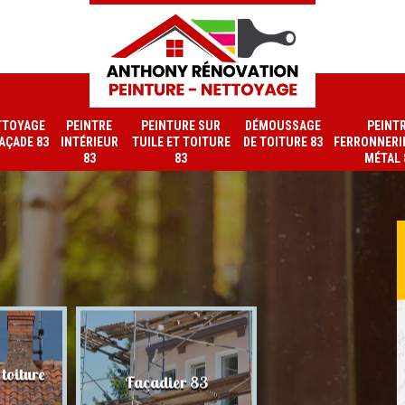
TTOYAGE
PEINTRE
PEINTURE SUR
DÉMOUSSAGE
PEINT
FAÇADE 83
INTÉRIEUR
TUILE ET TOITURE
DE TOITURE 83
FERRONNERIE
83
83
MÉTAL 
toiture
Nettoyage de faç
Façadier 83
83