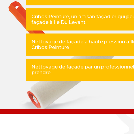
Cribos Peinture, un artisan façadier qui p
façade à Ile Du Levant
Nettoyage de façade à haute pression à Ile
Cribos Peinture
Nettoyage de façade par un professionnel,
prendre