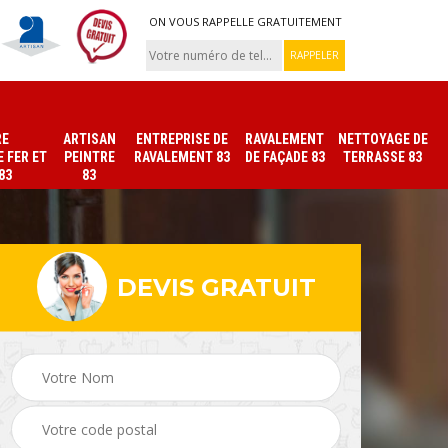
ON VOUS RAPPELLE GRATUITEMENT
RE
ARTISAN
ENTREPRISE DE
RAVALEMENT
NETTOYAGE DE
 FER ET
PEINTRE
RAVALEMENT 83
DE FAÇADE 83
TERRASSE 83
83
83
DEVIS GRATUIT
ade
Peinture sur tuile et
Peintre intérieur 83
toiture 83