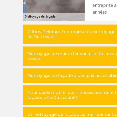
entreprise a
années.
Cribos Peinture, l’entreprise de nettoyage
Ile Du Levant
Nettoyage de mur extérieur à Ile Du Levant,
Levant
Nettoyage de façade à des prix accessibles
Pour quels motifs faut-il nécessairement 
façade à Ile Du Levant ?
Un nettoyage de façade au meilleur tarif, c