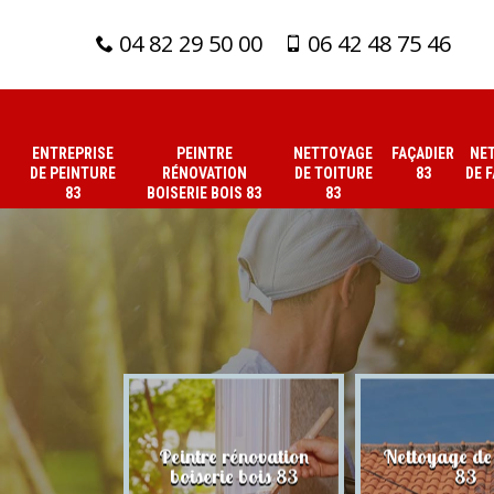
04 82 29 50 00
06 42 48 75 46
ENTREPRISE
PEINTRE
NETTOYAGE
FAÇADIER
NE
DE PEINTURE
RÉNOVATION
DE TOITURE
83
DE 
83
BOISERIE BOIS 83
83
 de peinture
Peintre rénovation
Nettoyage de 
83
boiserie bois 83
83