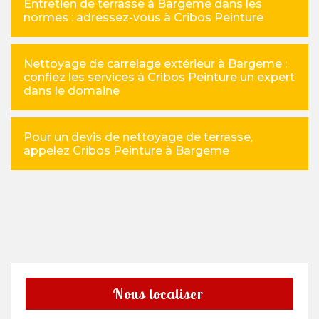
Entretien de terrasse à Bargeme dans les
normes : adressez-vous à Cribos Peinture
Nettoyage de carrelage extérieur à Bargeme :
confiez les services à Cribos Peinture un expert
dans le domaine
Pour un devis de nettoyage de terrasse,
appelez Cribos Peinture à Bargeme
Nous localiser