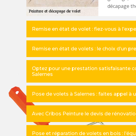
décapage the
Remise en état de volet : fiez-vous à l’exp
Remise en état de volets : le choix d’un pr
Optez pour une prestation satisfaisante c
Salernes
Pose de volets à Salernes : faites appel à u
Avec Cribos Peinture le devis de rénovatio
Pose et réparation de volets en bois : l’éq