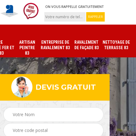
ON VOUS RAPPELLE GRATUITEMENT
RE
ARTISAN
ENTREPRISE DE
RAVALEMENT
NETTOYAGE DE
 FER ET
PEINTRE
RAVALEMENT 83
DE FAÇADE 83
TERRASSE 83
83
83
DEVIS GRATUIT
ade
Peinture sur tuile et
Peintre intérieur 83
toiture 83