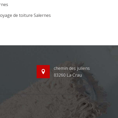
rnes
oyage de toiture Salernes
chemin des juliens
83260 La Crau