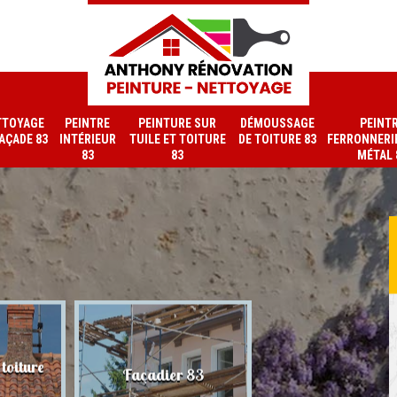
TTOYAGE
PEINTRE
PEINTURE SUR
DÉMOUSSAGE
PEINT
FAÇADE 83
INTÉRIEUR
TUILE ET TOITURE
DE TOITURE 83
FERRONNERIE
83
83
MÉTAL 
toiture
Nettoyage de faç
Façadier 83
83