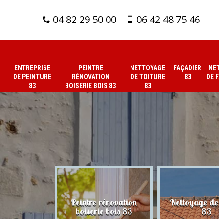
04 82 29 50 00
06 42 48 75 46
ENTREPRISE
PEINTRE
NETTOYAGE
FAÇADIER
NE
DE PEINTURE
RÉNOVATION
DE TOITURE
83
DE 
83
BOISERIE BOIS 83
83
 de peinture
Peintre rénovation
Nettoyage de 
83
boiserie bois 83
83