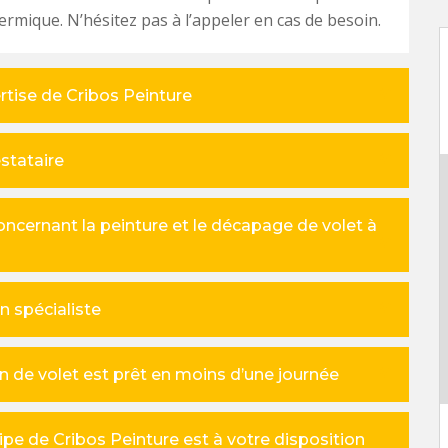
rmique. N’hésitez pas à l’appeler en cas de besoin.
ertise de Cribos Peinture
estataire
oncernant la peinture et le décapage de volet à
n spécialiste
n de volet est prêt en moins d’une journée
uipe de Cribos Peinture est à votre disposition