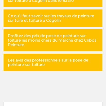
sur toiture à Cogolin dans le 83310
Ce qu’il faut savoir sur les travaux de peinture
sur tuile et toiture à Cogolin
Profitez des prix de pose de peinture sur
toiture les moins chers du marché chez Cribos
Peinture
Les avis des professionnels sur la pose de
peinture sur toiture