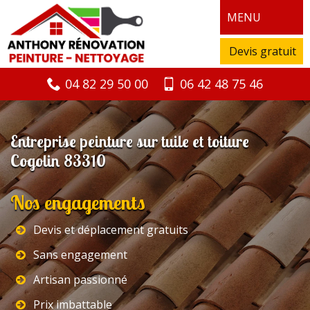
MENU
Devis gratuit
04 82 29 50 00
06 42 48 75 46
Entreprise peinture sur tuile et toiture
Cogolin 83310
Nos engagements
Devis et déplacement gratuits
Sans engagement
Artisan passionné
Prix imbattable