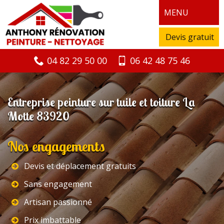
MENU
Devis gratuit
04 82 29 50 00
06 42 48 75 46
Entreprise peinture sur tuile et toiture La
Motte 83920
Nos engagements
Devis et déplacement gratuits
Sans engagement
Artisan passionné
Prix imbattable