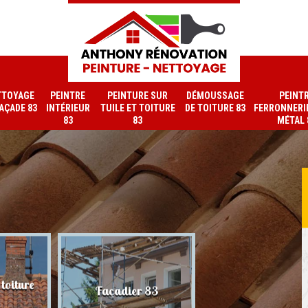
TTOYAGE
PEINTRE
PEINTURE SUR
DÉMOUSSAGE
PEINT
FAÇADE 83
INTÉRIEUR
TUILE ET TOITURE
DE TOITURE 83
FERRONNERIE
83
83
MÉTAL 
toiture
Nettoyage de faç
Façadier 83
83