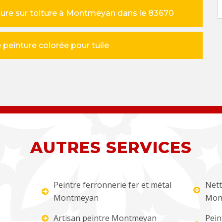
ture sur toiture à Montmeyan dans le 83670
peinture colorée pour tuile
AUTRES SERVICES
Peintre ferronnerie fer et métal
Nett
Montmeyan
Mon
Artisan peintre Montmeyan
Pein