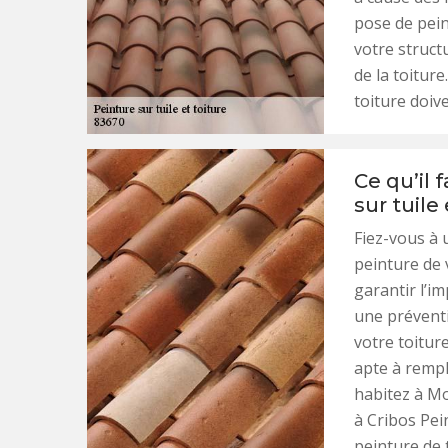
pose de pein
votre struct
de la toitur
toiture doiv
Ce qu’il 
sur tuil
Fiez-vous à 
peinture de 
garantir l’i
une préventi
votre toiture
apte à rempli
habitez à Mo
à Cribos Pei
peinture de t