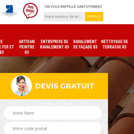
ON VOUS RAPPELLE GRATUITEMENT
RE
ARTISAN
ENTREPRISE DE
RAVALEMENT
NETTOYAGE DE
 FER ET
PEINTRE
RAVALEMENT 83
DE FAÇADE 83
TERRASSE 83
83
83
DEVIS GRATUIT
ade
Peinture sur tuile et
Peintre intérieur 83
toiture 83