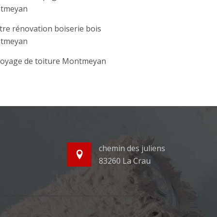
tmeyan
tre rénovation boiserie bois
tmeyan
oyage de toiture Montmeyan
chemin des juliens
83260 La Crau