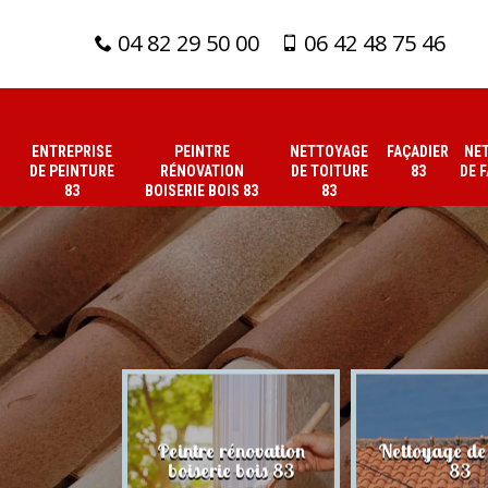
04 82 29 50 00
06 42 48 75 46
ENTREPRISE
PEINTRE
NETTOYAGE
FAÇADIER
NE
DE PEINTURE
RÉNOVATION
DE TOITURE
83
DE 
83
BOISERIE BOIS 83
83
 de peinture
Peintre rénovation
Nettoyage de 
83
boiserie bois 83
83