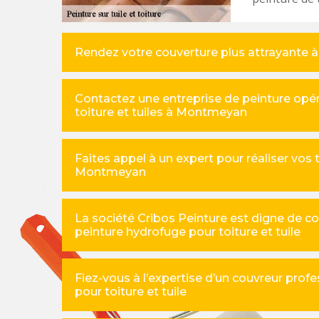
Rendez votre couverture plus attrayante à 
Contactez une entreprise de peinture opéra
toiture et tuiles à Montmeyan
Faites appel à un expert pour réaliser vos t
Montmeyan
La société Cribos Peinture est digne de c
peinture hydrofuge pour toiture et tuile
Fiez-vous à l’expertise d’un couvreur prof
pour toiture et tuile