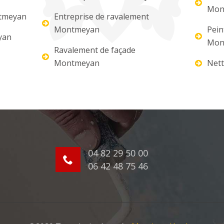
Mon
ntmeyan
Entreprise de ravalement
Montmeyan
Pein
yan
Mon
Ravalement de façade
Montmeyan
Nett
04 82 29 50 00
06 42 48 75 46