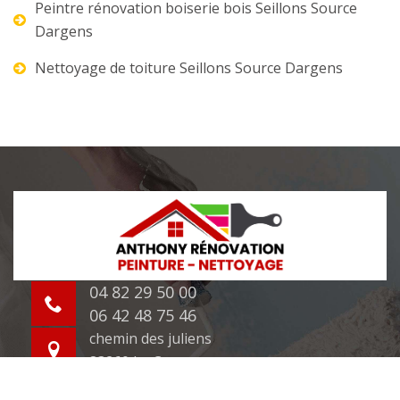
Peintre rénovation boiserie bois Seillons Source
Dargens
Nettoyage de toiture Seillons Source Dargens
04 82 29 50 00
06 42 48 75 46
chemin des juliens
83260 La Crau