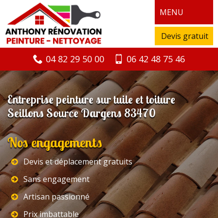
MENU
Devis gratuit
04 82 29 50 00
06 42 48 75 46
Entreprise peinture sur tuile et toiture
Seillons Source Dargens 83470
Nos engagements
Devis et déplacement gratuits
Sans engagement
Artisan passionné
Prix imbattable