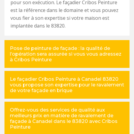
pour son exécution. Le façadier Cribos Peinture
est la référence dans le domaine et vous pouvez
vous fier à son expertise si votre maison est
implantée dans le 83820.
Pose de peinture de façade : la qualité de
l’opération sera assurée si vous vous adressez
à Cribos Peinture
Le façadier Cribos Peinture à Canadel 83820
vous propose son expertise pour le ravalement
de votre façade en brique
Offrez-vous des services de qualité aux
meilleurs prix en matière de ravalement de
façade à Canadel dans le 83820 avec Cribos
Peinture