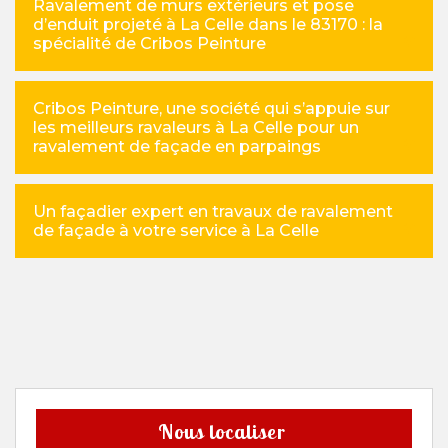
Ravalement de murs extérieurs et pose
d’enduit projeté à La Celle dans le 83170 : la
spécialité de Cribos Peinture
Cribos Peinture, une société qui s’appuie sur
les meilleurs ravaleurs à La Celle pour un
ravalement de façade en parpaings
Un façadier expert en travaux de ravalement
de façade à votre service à La Celle
Nous localiser