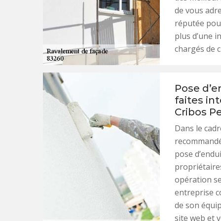
de vous adres
réputée pour
plus d’une i
chargés de c
Pose d’e
faites in
Cribos P
Dans le cadr
recommandé d
pose d’endui
propriétaire
opération se
entreprise c
de son équip
site web et 