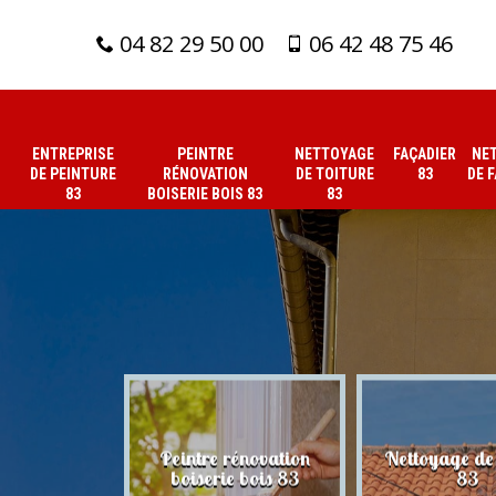
04 82 29 50 00
06 42 48 75 46
ENTREPRISE
PEINTRE
NETTOYAGE
FAÇADIER
NE
DE PEINTURE
RÉNOVATION
DE TOITURE
83
DE 
83
BOISERIE BOIS 83
83
 de peinture
Peintre rénovation
Nettoyage de 
83
boiserie bois 83
83