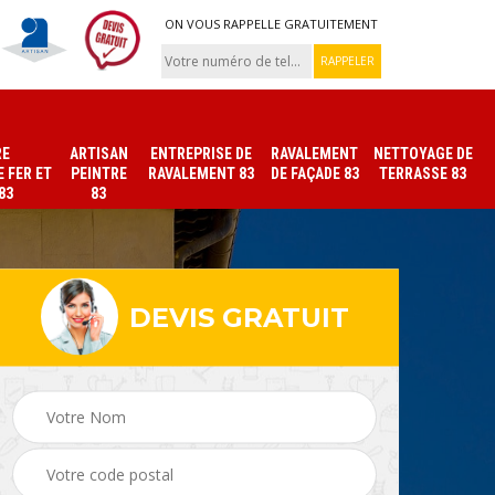
ON VOUS RAPPELLE GRATUITEMENT
RE
ARTISAN
ENTREPRISE DE
RAVALEMENT
NETTOYAGE DE
 FER ET
PEINTRE
RAVALEMENT 83
DE FAÇADE 83
TERRASSE 83
83
83
DEVIS GRATUIT
ade
Peinture sur tuile et
Peintre intérieur 83
toiture 83