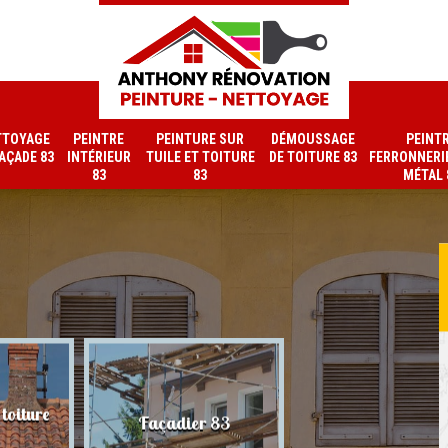
TTOYAGE
PEINTRE
PEINTURE SUR
DÉMOUSSAGE
PEINT
FAÇADE 83
INTÉRIEUR
TUILE ET TOITURE
DE TOITURE 83
FERRONNERIE
83
83
MÉTAL 
toiture
Nettoyage de faç
Façadier 83
83