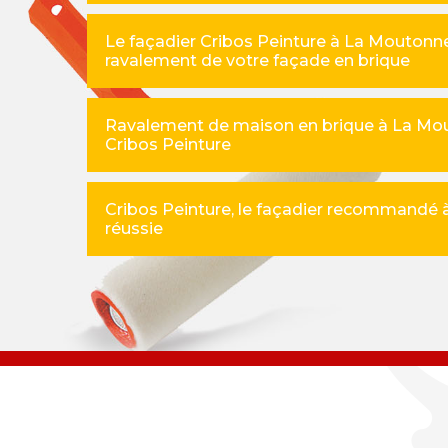
Le façadier Cribos Peinture à La Moutonn
ravalement de votre façade en brique
Ravalement de maison en brique à La Mou
Cribos Peinture
Cribos Peinture, le façadier recommandé
réussie