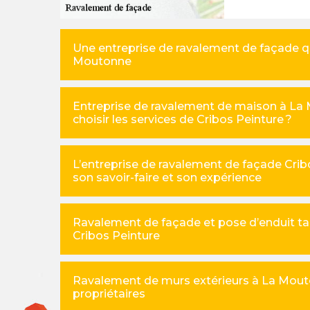
Une entreprise de ravalement de façade 
Moutonne
Entreprise de ravalement de maison à La
choisir les services de Cribos Peinture ?
L’entreprise de ravalement de façade Crib
son savoir-faire et son expérience
Ravalement de façade et pose d’enduit ta
Cribos Peinture
Ravalement de murs extérieurs à La Mouton
propriétaires