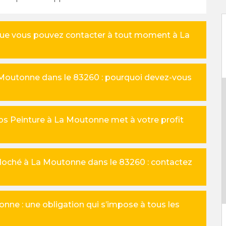
que vous pouvez contacter à tout moment à La
 Moutonne dans le 83260 : pourquoi devez-vous
os Peinture à La Moutonne met à votre profit
loché à La Moutonne dans le 83260 : contactez
ne : une obligation qui s’impose à tous les