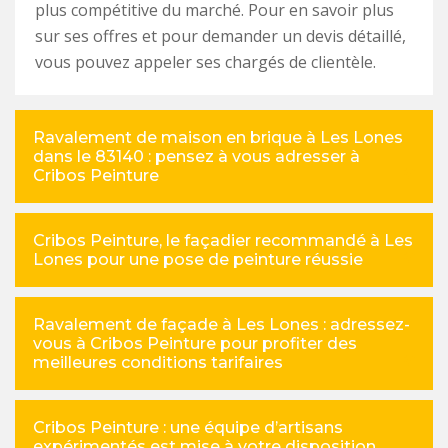
plus compétitive du marché. Pour en savoir plus
sur ses offres et pour demander un devis détaillé,
vous pouvez appeler ses chargés de clientèle.
Ravalement de maison en brique à Les Lones
dans le 83140 : pensez à vous adresser à
Cribos Peinture
Cribos Peinture, le façadier recommandé à Les
Lones pour une pose de peinture réussie
Ravalement de façade à Les Lones : adressez-
vous à Cribos Peinture pour profiter des
meilleures conditions tarifaires
Cribos Peinture : une équipe d’artisans
expérimentés est mise à votre disposition