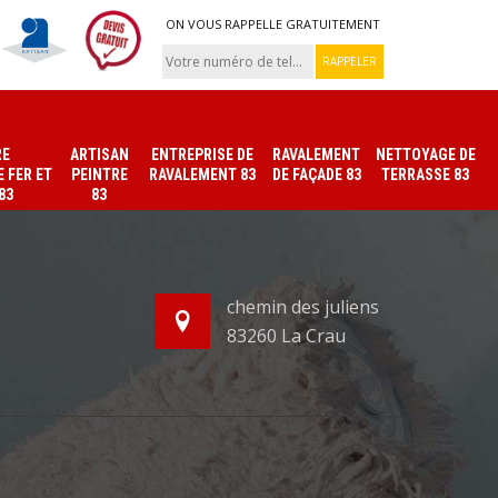
ON VOUS RAPPELLE GRATUITEMENT
RE
ARTISAN
ENTREPRISE DE
RAVALEMENT
NETTOYAGE DE
 FER ET
PEINTRE
RAVALEMENT 83
DE FAÇADE 83
TERRASSE 83
83
83
chemin des juliens
83260 La Crau