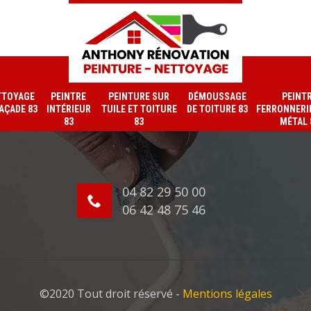
TTOYAGE
PEINTRE
PEINTURE SUR
DÉMOUSSAGE
PEINT
FAÇADE 83
INTÉRIEUR
TUILE ET TOITURE
DE TOITURE 83
FERRONNERIE
83
83
MÉTAL 
04 82 29 50 00
06 42 48 75 46
©2020 Tout droit réservé -
Mentions légales