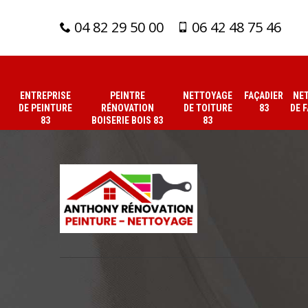
04 82 29 50 00
06 42 48 75 46
ENTREPRISE
PEINTRE
NETTOYAGE
FAÇADIER
NE
DE PEINTURE
RÉNOVATION
DE TOITURE
83
DE 
83
BOISERIE BOIS 83
83