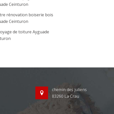
ade Ceinturon
tre rénovation boiserie bois
ade Ceinturon
oyage de toiture Ayguade
turon
chemin des juliens
83260 La Crau