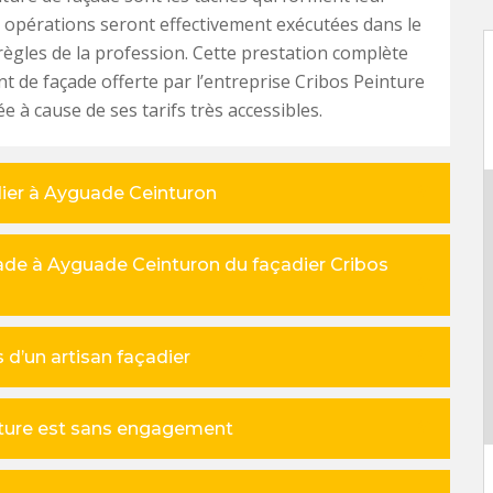
 opérations seront effectivement exécutées dans le
règles de la profession. Cette prestation complète
t de façade offerte par l’entreprise Cribos Peinture
ée à cause de ses tarifs très accessibles.
dier à Ayguade Ceinturon
ade à Ayguade Ceinturon du façadier Cribos
 d’un artisan façadier
inture est sans engagement