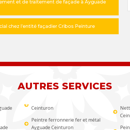
alement et de traitement de façade à Ayguade
al chez l’entité façadier Cribos Peinture
AUTRES SERVICES
yguade
Ceinturon
Nett
Cein
Peintre ferronnerie fer et métal
uade
Ayguade Ceinturon
Pein