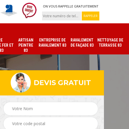
ON VOUS RAPPELLE GRATUITEMENT
RE
ARTISAN
ENTREPRISE DE
RAVALEMENT
NETTOYAGE DE
 FER ET
PEINTRE
RAVALEMENT 83
DE FAÇADE 83
TERRASSE 83
83
83
DEVIS GRATUIT
ade
Peinture sur tuile et
Peintre intérieur 83
toiture 83