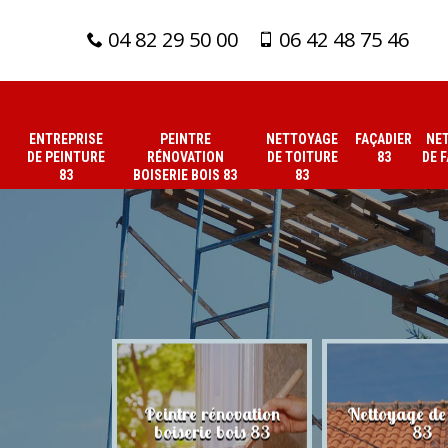
04 82 29 50 00
06 42 48 75 46
ENTREPRISE
PEINTRE
NETTOYAGE
FAÇADIER
NE
DE PEINTURE
RÉNOVATION
DE TOITURE
83
DE 
83
BOISERIE BOIS 83
83
 de peinture
Peintre rénovation
Nettoyage de 
83
boiserie bois 83
83