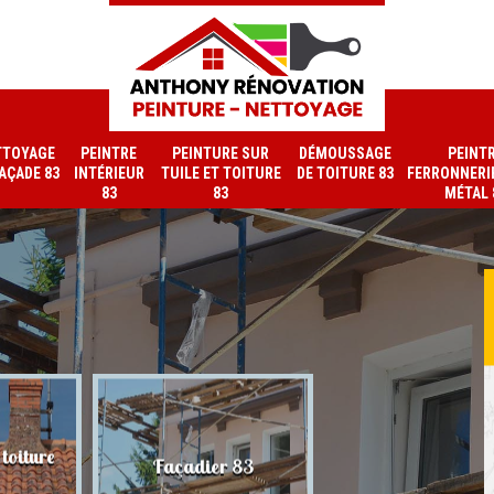
TTOYAGE
PEINTRE
PEINTURE SUR
DÉMOUSSAGE
PEINT
FAÇADE 83
INTÉRIEUR
TUILE ET TOITURE
DE TOITURE 83
FERRONNERIE
83
83
MÉTAL 
toiture
Nettoyage de faç
Façadier 83
83