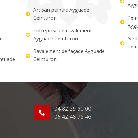
Aygu
Artisan peintre Ayguade
Ceinturon
Pein
Aygu
Entreprise de ravalement
re
Ayguade Ceinturon
Nett
Cein
Ravalement de façade Ayguade
yguade
Ceinturon
04 82 29 50 00
06 42 48 75 46