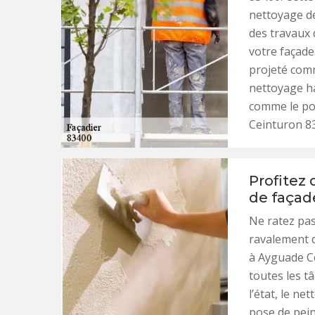
nettoyage de
des travaux 
votre façade.
projeté com
nettoyage ha
comme le pon
Ceinturon 83
Profitez
de façade
Ne ratez pas
ravalement d
à Ayguade C
toutes les tâ
l’état, le ne
pose de pein