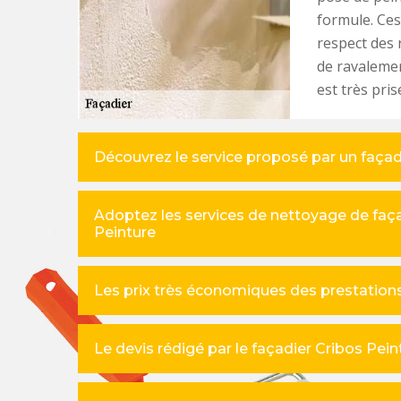
formule. Ces
respect des 
de ravalemen
est très pris
Découvrez le service proposé par un faça
Adoptez les services de nettoyage de faç
Peinture
Les prix très économiques des prestations
Le devis rédigé par le façadier Cribos Pe