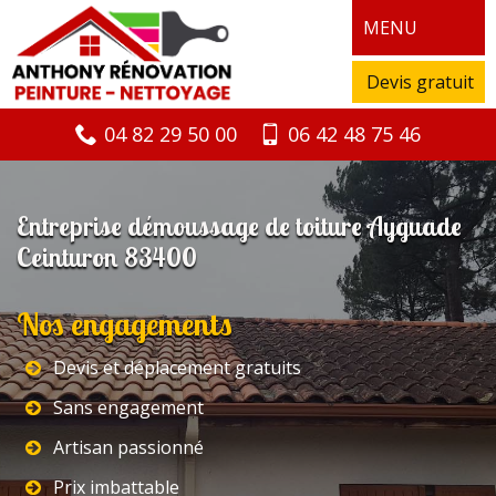
MENU
Devis gratuit
04 82 29 50 00
06 42 48 75 46
Entreprise démoussage de toiture Ayguade
Ceinturon 83400
Nos engagements
Devis et déplacement gratuits
Sans engagement
Artisan passionné
Prix imbattable