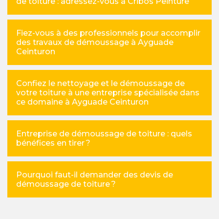
de toiture : adressez-vous à Cribos Peinture
Fiez-vous à des professionnels pour accomplir
des travaux de démoussage à Ayguade
Ceinturon
Confiez le nettoyage et le démoussage de
votre toiture à une entreprise spécialisée dans
ce domaine à Ayguade Ceinturon
Entreprise de démoussage de toiture : quels
bénéfices en tirer ?
Pourquoi faut-il demander des devis de
démoussage de toiture ?