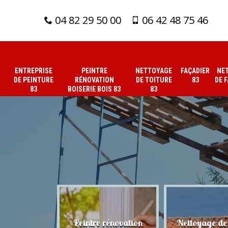
04 82 29 50 00
06 42 48 75 46
ENTREPRISE
PEINTRE
NETTOYAGE
FAÇADIER
NE
DE PEINTURE
RÉNOVATION
DE TOITURE
83
DE 
83
BOISERIE BOIS 83
83
 de peinture
Peintre rénovation
Nettoyage de 