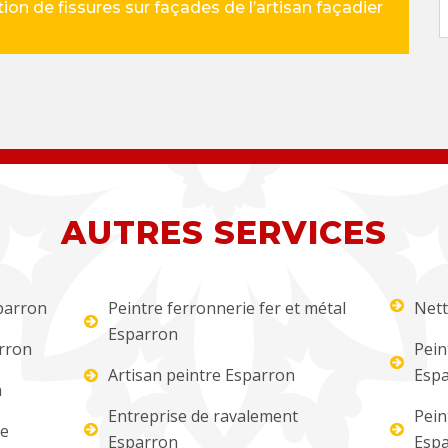
ion de fissures sur façades de l’artisan façadier
AUTRES SERVICES
parron
Peintre ferronnerie fer et métal
Nett
Esparron
rron
Pein
Artisan peintre Esparron
Esp
n
Entreprise de ravalement
Pein
re
Esparron
Esp