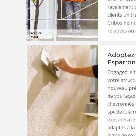
ravalement de
clients un tr
Cribos Peint
relatives au 
Adoptez 
Esparron
Engagez le f
votre struct
nouveau prés
de vos façad
chevronnés C
spectaculair
exécutera le
adaptés à la
digne de ce 