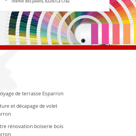
chemin des juliens, 83260 La Crau
oyage de terrasse Esparron
ture et décapage de volet
arron
tre rénovation boiserie bois
arron