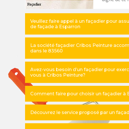
Veuillez faire appel à un façadier pour ass
de façade à Esparron
La société façadier Cribos Peinture accom
dans le 83560
Avez-vous besoin d’un façadier pour exerc
vous à Cribos Peinture?
Comment faire pour choisir un façadier à
Découvrez le service proposé par un façad