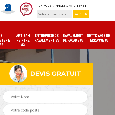
ON VOUS RAPPELLE GRATUITEMENT
RE
ARTISAN
ENTREPRISE DE
RAVALEMENT
NETTOYAGE DE
 FER ET
PEINTRE
RAVALEMENT 83
DE FAÇADE 83
TERRASSE 83
83
83
DEVIS GRATUIT
ade
Peinture sur tuile et
Peintre intérieur 83