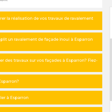
urer la réalisation de vos travaux de ravalement
plit un ravalement de façade inouï à Esparron
er des travaux sur vos façades à Esparron? Fiez-
 Esparron?
ier à Esparron