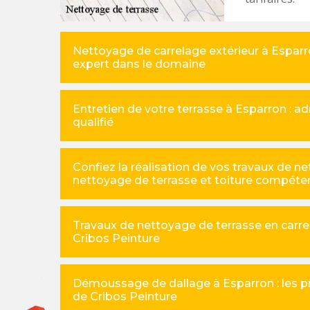
Nettoyage de carrelage extérieur à Esparro
expert dans le domaine
Entretien de votre terrasse à Esparron : a
qualifié
Confiez la réalisation de vos travaux de ne
nettoyage de terrasse et toiture compéte
Travaux de nettoyage de terrasse en carrelag
Cribos Peinture
Démoussage de dallage à Esparron : les pr
de Cribos Peinture