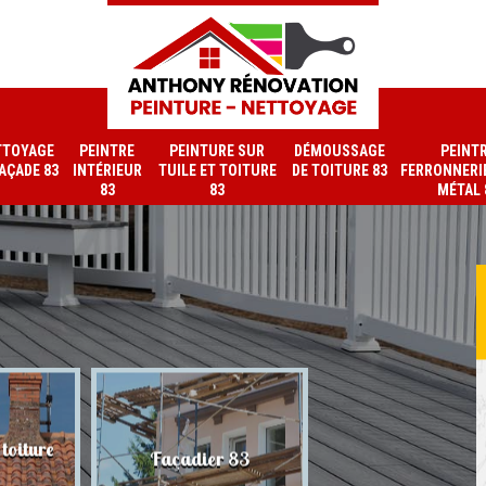
TTOYAGE
PEINTRE
PEINTURE SUR
DÉMOUSSAGE
PEINT
FAÇADE 83
INTÉRIEUR
TUILE ET TOITURE
DE TOITURE 83
FERRONNERIE
83
83
MÉTAL 
toiture
Nettoyage de faç
Façadier 83
83