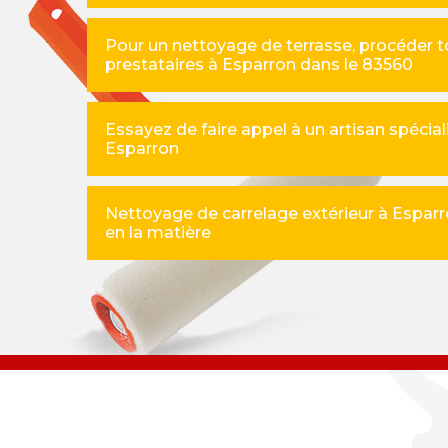
Pour un nettoyage de terrasse, procéder t
prestataires à Esparron dans le 83560
Essayez de faire appel à un artisan spécial
Esparron
Nettoyage de carrelage extérieur à Esparro
en la matière