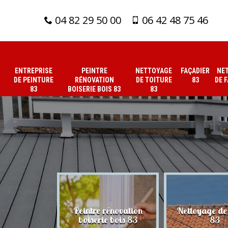
04 82 29 50 00
06 42 48 75 46
ENTREPRISE
PEINTRE
NETTOYAGE
FAÇADIER
NE
DE PEINTURE
RÉNOVATION
DE TOITURE
83
DE 
83
BOISERIE BOIS 83
83
 de peinture
Peintre rénovation
Nettoyage de 
83
boiserie bois 83
83