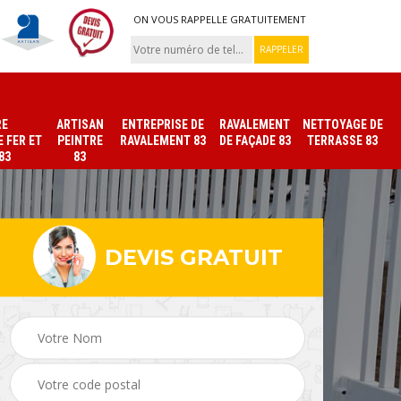
ON VOUS RAPPELLE GRATUITEMENT
RE
ARTISAN
ENTREPRISE DE
RAVALEMENT
NETTOYAGE DE
 FER ET
PEINTRE
RAVALEMENT 83
DE FAÇADE 83
TERRASSE 83
83
83
DEVIS GRATUIT
ade
Peinture sur tuile et
Peintre intérieur 83
toiture 83