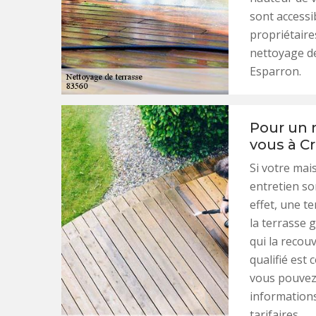
sont accessib
propriétaire
nettoyage de
Esparron.
Pour un n
vous à C
Si votre mai
entretien so
effet, une t
la terrasse 
qui la recouv
qualifié est 
vous pouvez 
informations
tarifaires.