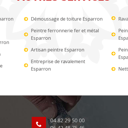
parron
Démoussage de toiture Esparron
Rava
Peintre ferronnerie fer et métal
Pein
Esparron
Esp
rron
Artisan peintre Esparron
Pein
n
Esp
Entreprise de ravalement
re
Esparron
Nett
04 82 29 50 00
06 42 48 75 46