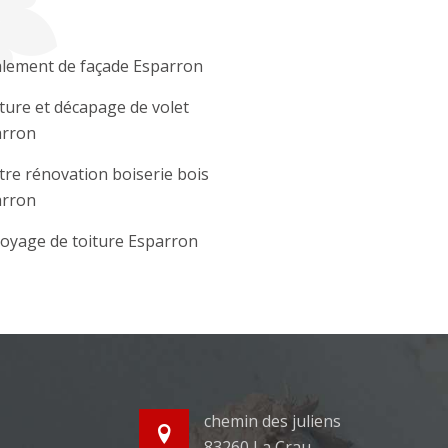
lement de façade Esparron
ture et décapage de volet
arron
tre rénovation boiserie bois
arron
oyage de toiture Esparron
chemin des juliens
83260 La Crau