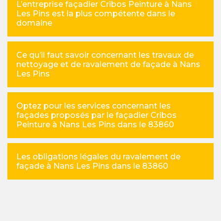
L’entreprise façadier Cribos Peinture à Nans
Les Pins est la plus compétente dans le
domaine
Ce qu’il faut savoir concernant les travaux de
nettoyage et de ravalement de façade à Nans
Les Pins
Optez pour les services concernant les
façades proposés par le façadier Cribos
Peinture à Nans Les Pins dans le 83860
Les obligations légales du ravalement de
façade à Nans Les Pins dans le 83860