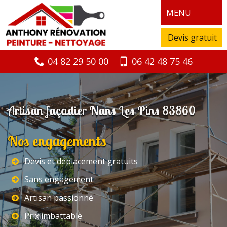
MENU
Devis gratuit
04 82 29 50 00
06 42 48 75 46
Artisan façadier Nans Les Pins 83860
Nos engagements
Devis et déplacement gratuits
Sans engagement
Artisan passionné
Prix imbattable