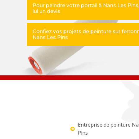
Pour peindre votre portail à Nans Les Pin
lui un devis
Confiez vos projets de peinture sur ferronn
Nans Les Pins
Entreprise de peinture Na
Pins