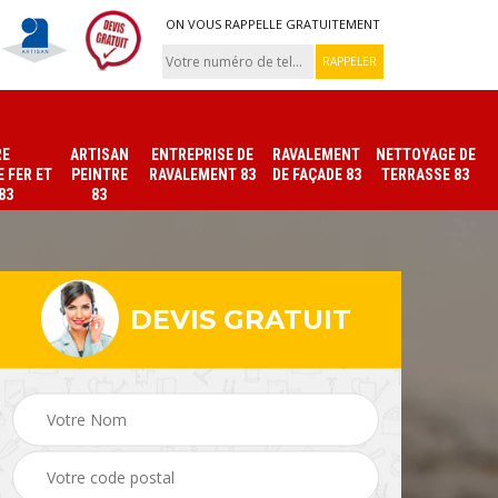
ON VOUS RAPPELLE GRATUITEMENT
RE
ARTISAN
ENTREPRISE DE
RAVALEMENT
NETTOYAGE DE
 FER ET
PEINTRE
RAVALEMENT 83
DE FAÇADE 83
TERRASSE 83
83
83
DEVIS GRATUIT
ade
Peinture sur tuile et
Peintre intérieur 83
toiture 83