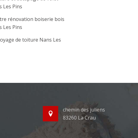
 Les Pins
tre rénovation boiserie bois
 Les Pins
oyage de toiture Nans Les
chemin des juliens
83260 La Crau