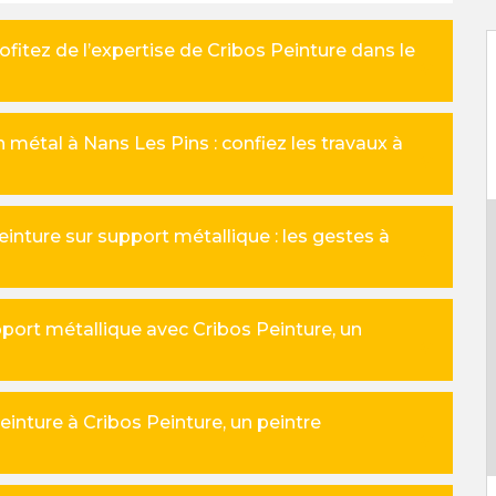
rofitez de l’expertise de Cribos Peinture dans le
 métal à Nans Les Pins : confiez les travaux à
inture sur support métallique : les gestes à
pport métallique avec Cribos Peinture, un
peinture à Cribos Peinture, un peintre