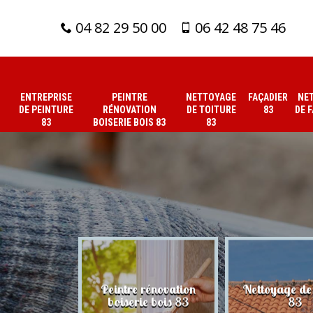
04 82 29 50 00
06 42 48 75 46
ENTREPRISE
PEINTRE
NETTOYAGE
FAÇADIER
NE
DE PEINTURE
RÉNOVATION
DE TOITURE
83
DE 
83
BOISERIE BOIS 83
83
 de peinture
Peintre rénovation
Nettoyage de 
83
boiserie bois 83
83