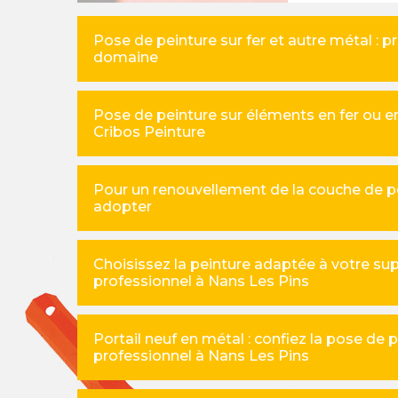
Pose de peinture sur fer et autre métal : p
domaine
Pose de peinture sur éléments en fer ou en
Cribos Peinture
Pour un renouvellement de la couche de pe
adopter
Choisissez la peinture adaptée à votre su
professionnel à Nans Les Pins
Portail neuf en métal : confiez la pose de 
professionnel à Nans Les Pins