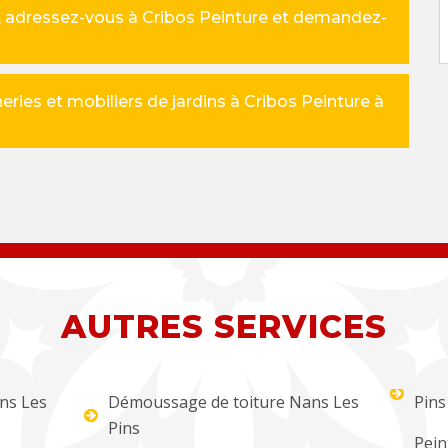
s, adressez-vous à Cribos Peinture et demandez-
eries et mobiliers de jardins à Cribos Peinture à
AUTRES SERVICES
ns Les
Démoussage de toiture Nans Les
Pins
Pins
Pein