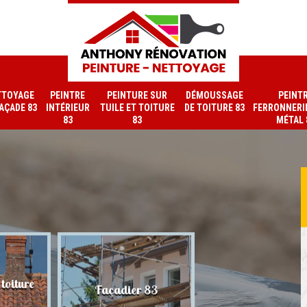
TTOYAGE
PEINTRE
PEINTURE SUR
DÉMOUSSAGE
PEINT
FAÇADE 83
INTÉRIEUR
TUILE ET TOITURE
DE TOITURE 83
FERRONNERIE
83
83
MÉTAL 
toiture
Nettoyage de faç
Façadier 83
83