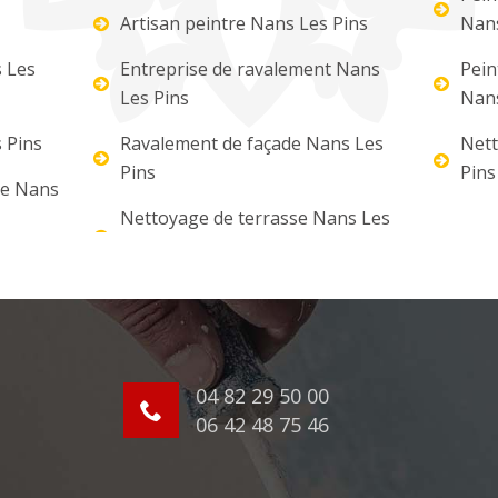
Artisan peintre Nans Les Pins
Nans
 Les
Entreprise de ravalement Nans
Pein
Les Pins
Nans
s Pins
Ravalement de façade Nans Les
Nett
Pins
Pins
ure Nans
Nettoyage de terrasse Nans Les
04 82 29 50 00
06 42 48 75 46