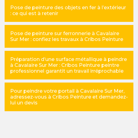
Pose de peinture des objets en fer à l’extérieur
: ce qui est à retenir
Pose de peinture sur ferronnerie à Cavalaire
Sur Mer : confiez les travaux à Cribos Peinture
Préparation d’une surface métallique à peindre
à Cavalaire Sur Mer : Cribos Peinture peintre
professionnel garantit un travail irréprochable
Pour peindre votre portail à Cavalaire Sur Mer,
adressez-vous à Cribos Peinture et demandez-
lui un devis