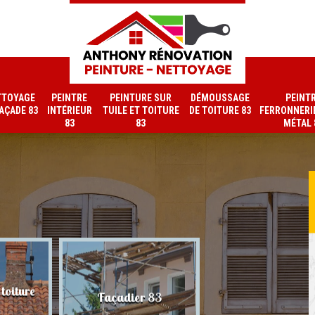
TTOYAGE
PEINTRE
PEINTURE SUR
DÉMOUSSAGE
PEINT
FAÇADE 83
INTÉRIEUR
TUILE ET TOITURE
DE TOITURE 83
FERRONNERIE
83
83
MÉTAL 
toiture
Nettoyage de faç
Façadier 83
83